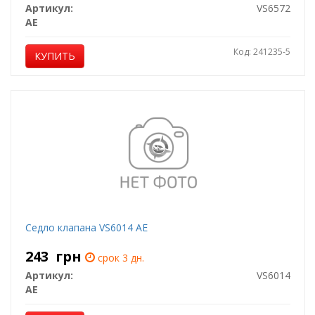
Артикул:
VS6572
AE
Код: 241235-5
КУПИТЬ
Седло клапана VS6014 AE
243
грн
срок 3 дн.
Артикул:
VS6014
AE