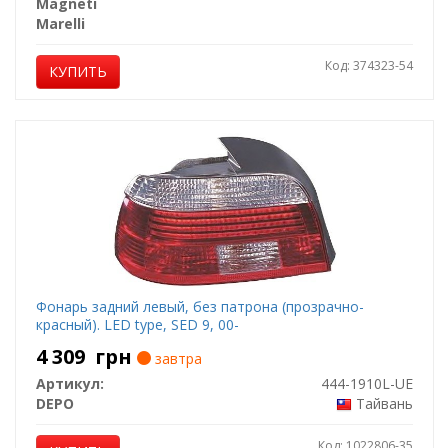
Magneti
Marelli
Код: 374323-54
КУПИТЬ
Фонарь задний левый, без патрона (прозрачно-
красный). LED type, SED 9, 00-
4 309
грн
завтра
Артикул:
444-1910L-UE
DEPO
Тайвань
Код: 1022806-35