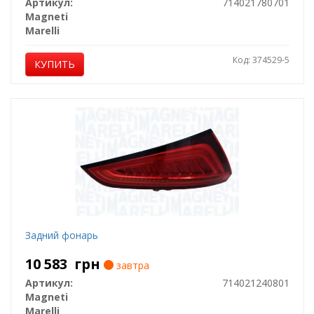
Артикул:
714021780701
Magneti
Marelli
Код: 374529-5
КУПИТЬ
Задний фонарь
10 583
грн
завтра
Артикул:
714021240801
Magneti
Marelli