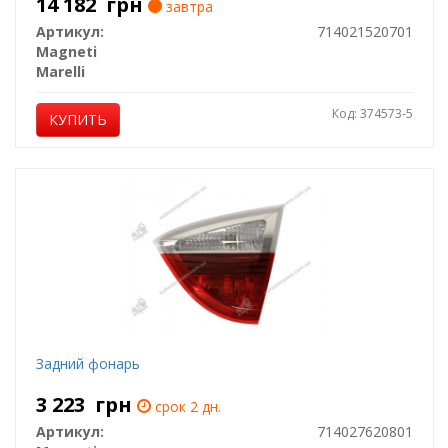
14 182
грн
завтра
Артикул:
714021520701
Magneti
Marelli
Код: 374573-5
КУПИТЬ
Задний фонарь
3 223
грн
срок 2 дн.
Артикул:
714027620801