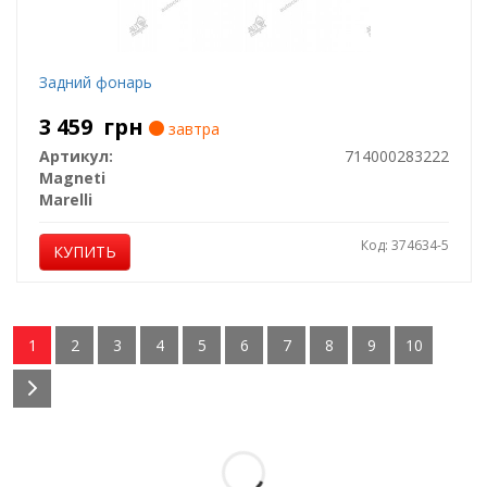
Задний фонарь
3 459
грн
завтра
Артикул:
714000283222
Magneti
Marelli
Код: 374634-5
КУПИТЬ
1
2
3
4
5
6
7
8
9
10