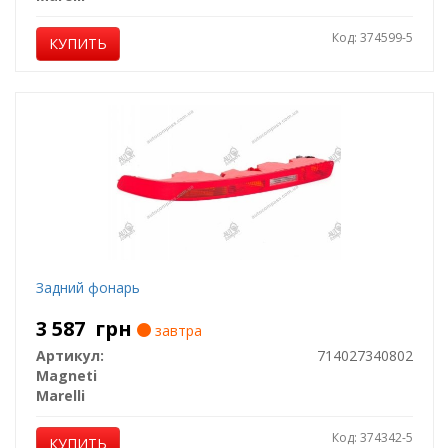
Код: 374599-5
КУПИТЬ
Задний фонарь
3 587
грн
завтра
Артикул:
714027340802
Magneti
Marelli
Код: 374342-5
КУПИТЬ