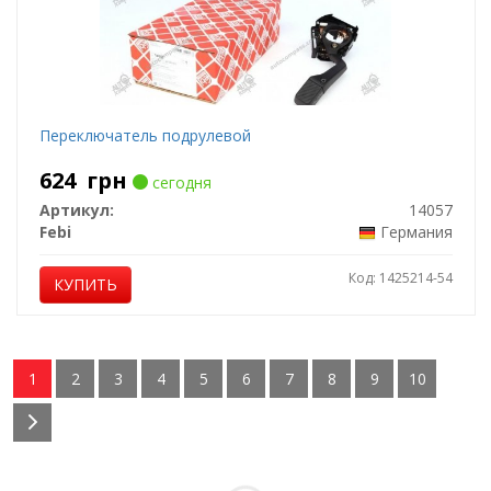
Переключатель подрулевой
624
грн
сегодня
Артикул:
14057
Febi
Германия
Код: 1425214-54
КУПИТЬ
1
2
3
4
5
6
7
8
9
10