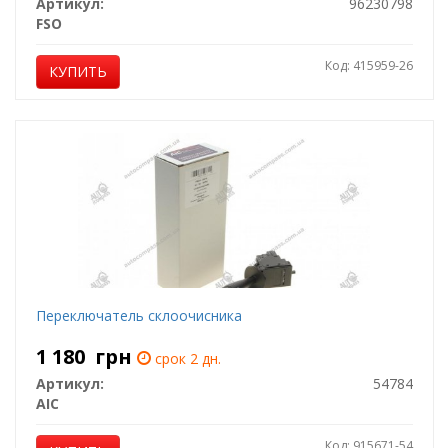
Артикул:
96230798
FSO
Код: 415959-26
КУПИТЬ
Переключатель склоочисника
1 180
грн
срок 2 дн.
Артикул:
54784
AIC
Код: 915671-54