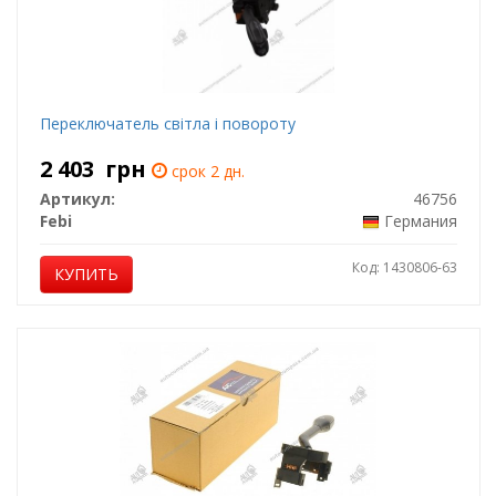
Переключатель свiтла i повороту
2 403
грн
срок 2 дн.
Артикул:
46756
Febi
Германия
Код: 1430806-63
КУПИТЬ