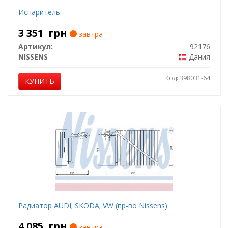
Испаритель
3 351
грн
завтра
Артикул:
92176
NISSENS
Дания
Код: 398031-64
КУПИТЬ
Радиатор AUDI; SKODA; VW (пр-во Nissens)
4 085
грн
завтра