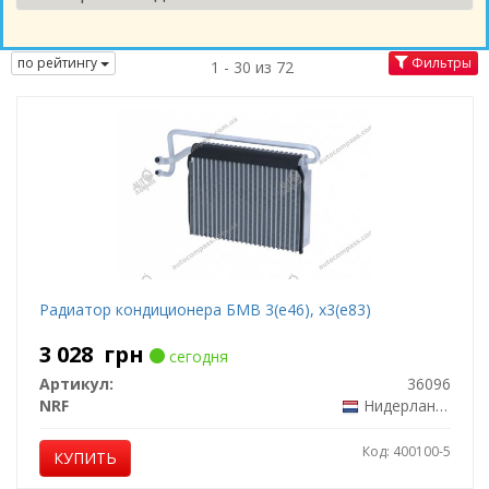
по рейтингу
Фильтры
1 - 30 из 72
Радиатор кондиционера БМВ 3(е46), х3(е83)
3 028
грн
сегодня
Артикул:
36096
NRF
Нидерланды
Код: 400100-5
КУПИТЬ