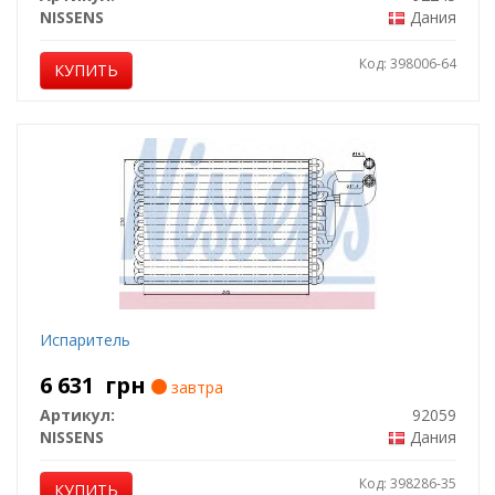
NISSENS
Дания
Код: 398006-64
КУПИТЬ
Испаритель
6 631
грн
завтра
Артикул:
92059
NISSENS
Дания
Код: 398286-35
КУПИТЬ