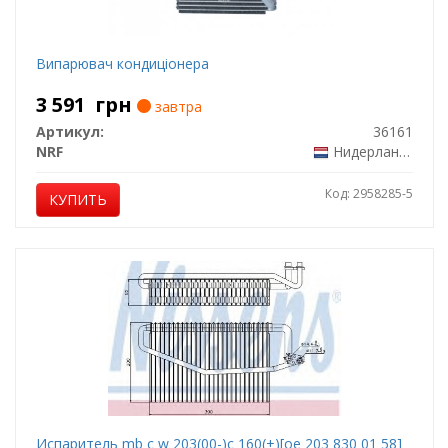
Випарювач кондиціонера
3 591
грн
завтра
Артикул:
36161
NRF
Нидерланды
Код: 2958285-5
КУПИТЬ
Испаритель mb c w 203(00-)c 160(+)[oe 203 830 01 58]