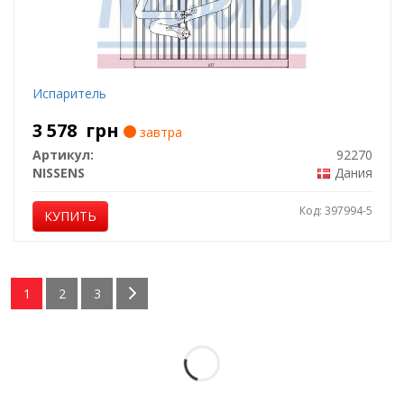
Испаритель
3 578
грн
завтра
Артикул:
92270
NISSENS
Дания
Код: 397994-5
КУПИТЬ
1
2
3