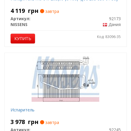
4 119
грн
завтра
Артикул:
92173
NISSENS
Дания
Код: 83096-35
КУПИТЬ
Испаритель
3 978
грн
завтра
Артикул:
92245