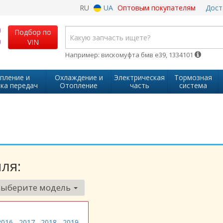
RU
UA
Оптовым покупателям
Дост
Подбор по
VIN
Например: вискомуфта бмв е39, 1334101
пление и
Охлаждение и
Электрическая
Тормозная
ка передач
Отопление
часть
система
ля:
Выберите модель
2016
2017
2018
2019