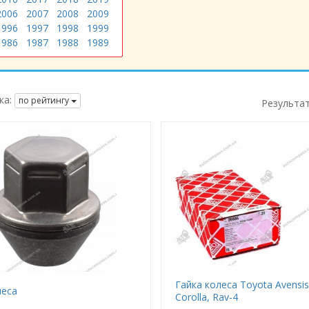
2006
2007
2008
2009
1996
1997
1998
1999
1986
1987
1988
1989
ка:
по рейтингу
Результа
Гайка колеса Toyota Avensis
леса
Corolla, Rav-4