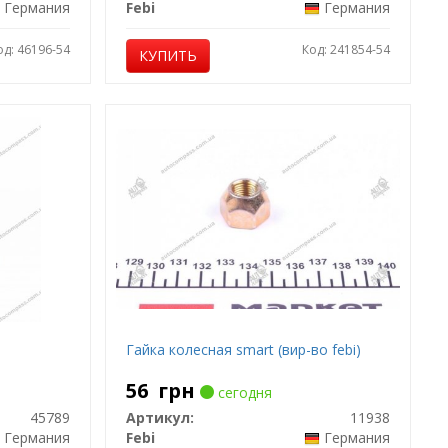
Германия
Febi
Германия
од: 46196-54
Код: 241854-54
КУПИТЬ
Гайка колесная smart (вир-во febi)
56
грн
сегодня
45789
Артикул:
11938
Германия
Febi
Германия