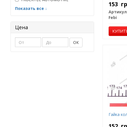
153
г
Показать все ↓
Артикул
Febi
Цена
КУПИТ
ОК
Гайка ко
152
г