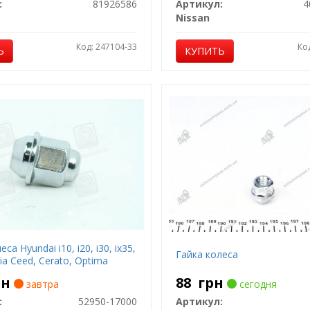
:
81926586
Артикул:
4
Nissan
Код: 247104-33
Ко
Ь
КУПИТЬ
са Hyundai i10, i20, i30, ix35,
Гайка колеса
ia Ceed, Cerato, Optima
рн
88
грн
завтра
сегодня
:
52950-17000
Артикул: