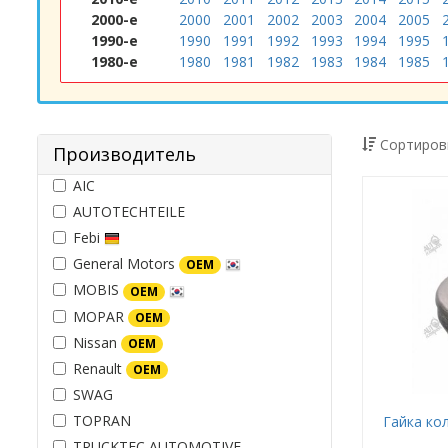
2000-е
2000
2001
2002
2003
2004
2005
1990-е
1990
1991
1992
1993
1994
1995
1980-е
1980
1981
1982
1983
1984
1985
Сортиров
Производитель
AIC
AUTOTECHTEILE
Febi
General Motors
OEM
MOBIS
OEM
MOPAR
OEM
Nissan
OEM
Renault
OEM
SWAG
TOPRAN
Гайка ко
TRUCKTEC AUTOMOTIVE