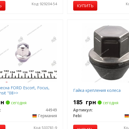
Код: 929204-54
К
Ь
КУПИТЬ
есна FORD Escort, Focus,
Гайка крепления колеса
nsit "08>>
рн
185
грн
сегодня
сегодня
:
44949
Артикул:
Германия
Febi
Код: 533781-9
Ко