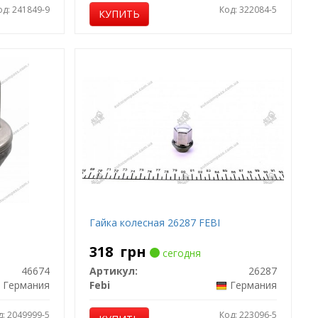
од: 241849-9
Код: 322084-5
КУПИТЬ
Гайка колесная 26287 FEBI
318
грн
сегодня
46674
Артикул:
26287
Германия
Febi
Германия
д: 2049999-5
Код: 223096-5