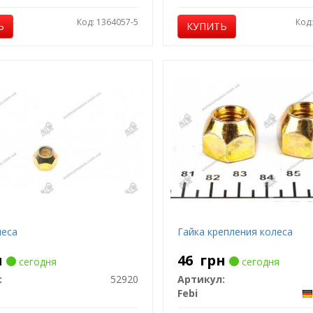
Код: 1364057-5
Код
Ь
КУПИТЬ
леса
Гайка крепления колеса
н
46
грн
сегодня
сегодня
:
52920
Артикул:
Febi