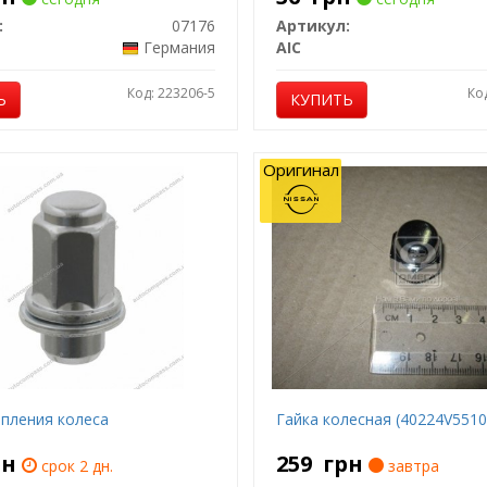
:
07176
Артикул:
Германия
AIC
Код: 223206-5
Ко
Ь
КУПИТЬ
Оригинал
епления колеса
Гайка колесная (40224V551
рн
259
грн
срок 2 дн.
завтра