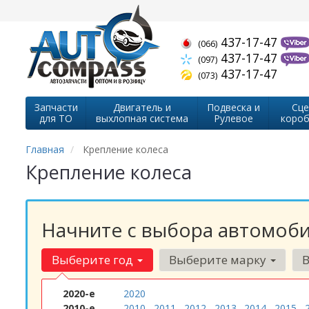
437-17-47
(066)
437-17-47
(097)
437-17-47
(073)
Запчасти
Двигатель и
Подвеска и
Сце
для ТО
выхлопная система
Рулевое
короб
Главная
Крепление колеса
Крепление колеса
Начните с выбора автомоби
Выберите год
Выберите марку
2020-е
2020
2010-е
2010
2011
2012
2013
2014
2015