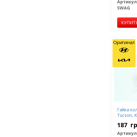
Артикул
SWAG
КУПИТ
Оригинал
Гайка коле
Tucson, K
187
г
Артикул