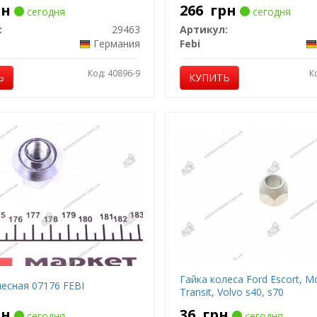
рн
266
грн
сегодня
сегодня
:
29463
Артикул:
Германия
Febi
Код: 40896-9
К
Ь
КУПИТЬ
Гайка колеса Ford Escort, M
лесная 07176 FEBI
Transit, Volvo s40, s70
рн
36
грн
сегодня
сегодня