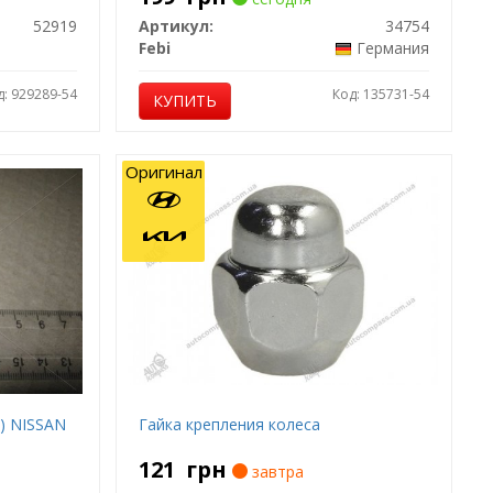
52919
Артикул:
34754
Febi
Германия
д: 929289-54
Код: 135731-54
КУПИТЬ
Оригинал
0) NISSAN
Гайка крепления колеса
121
грн
завтра