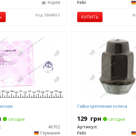
Корея
Febi
Код: 386480-5
К
Ь
КУПИТЬ
лесная
Гайка крепления колеса
н
129
грн
сегодня
сегодня
:
46702
Артикул:
Германия
Febi