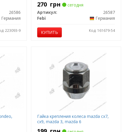
270
грн
сегодня
26586
Артикул:
26587
Германия
Febi
Германия
од: 223093-9
Код: 161679-54
КУПИТЬ
ondeo,
Гайка крепления колеса mazda cx7,
cx9, mazda 3, mazda 6
199
грн
сегодня