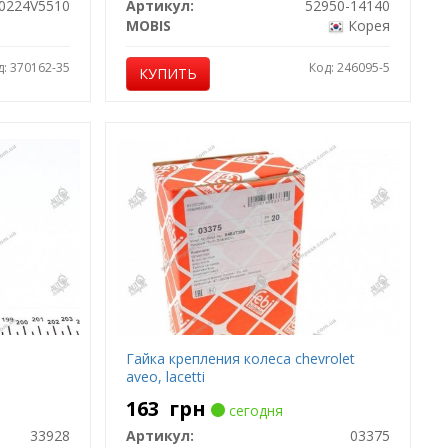
0224V5510
Артикул:
52950-14140
MOBIS
Корея
д: 370162-35
Код: 246095-5
КУПИТЬ
Гайка крепления колеса chevrolet
aveo, lacetti
163
грн
сегодня
33928
Артикул:
03375