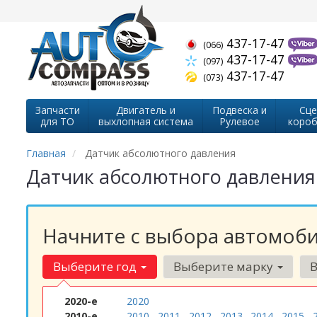
437-17-47
(066)
437-17-47
(097)
437-17-47
(073)
Запчасти
Двигатель и
Подвеска и
Сце
для ТО
выхлопная система
Рулевое
короб
Главная
Датчик абсолютного давления
Датчик абсолютного давления
Начните с выбора автомоби
Выберите год
Выберите марку
2020-е
2020
2010-е
2010
2011
2012
2013
2014
2015