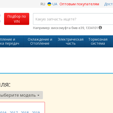
RU
UA
Оптовым покупателям
Дост
Подбор по
VIN
Например: вискомуфта бмв е39, 1334101
пление и
Охлаждение и
Электрическая
Тормозная
ка передач
Отопление
часть
система
ля:
Выберите модель
2016
2017
2018
2019