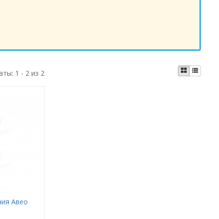
аты:
1 - 2 из 2
ния Авео