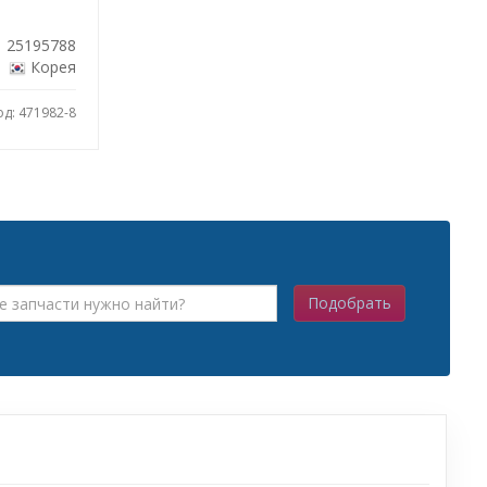
25195788
Корея
од: 471982-8
Подобрать