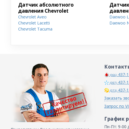
Датчик абсолютного
Датчик
давления Chevrolet
давлен
Chevrolet Aveo
Daewoo L
Chevrolet Lacetti
Daewoo N
Chevrolet Tacuma
Контакт
437-1
(066)
437-1
(097)
437-1
(073)
Заказать зв
Запрос по V
График 
Пн-Пт: 9-00 