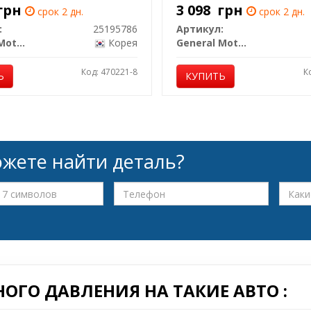
грн
3 098
грн
срок 2 дн.
срок 2 дн.
:
25195786
Артикул:
General Motors
Корея
General Motors
Код: 470221-8
К
Ь
КУПИТЬ
жете найти деталь?
ОГО ДАВЛЕНИЯ НА ТАКИЕ АВТО :