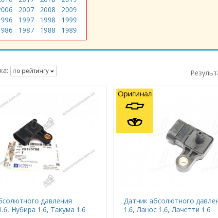
2006
2007
2008
2009
1996
1997
1998
1999
1986
1987
1988
1989
ка:
по рейтингу
Результ
Оригинал
бсолютного давления
Датчик абсолютного давле
.6, Нубира 1.6, Такума 1.6
1.6, Ланос 1.6, Лачетти 1.6