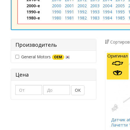
2000-е
2000
2001
2002
2003
2004
2005
1990-е
1990
1991
1992
1993
1994
1995
1980-е
1980
1981
1982
1983
1984
1985
Сортиров
Производитель
Оригинал
General Motors
OEM
Цена
ОК
Датчик а
Лачетти 1