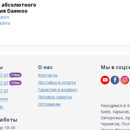
 абсолютного
ия Daewoo
anos
ubira
ы
О нас
Мы в соцс
7-47
Контакты
Доставка и оплата
7-47
Гарантии и возврат
7-47
Договор оферты
онок
Оптовикам
Находимся в Х
IN
Киев, Харьков
Запорожье, Кр
работы
Чернигов, Пол
до 18-00
Ивано-Франков