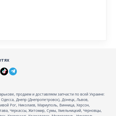
етях
арькове, продаем и доставляем запчасти по всей Украине:
, Одесса, Днепр (Днепропетровск), Донецк, Львов,
ивой Рог, Николаев, Мариуполь, Винница, Херсон,
тава, Черкассы, Житомир, Сумы, Хмельницкий, Черновцы,
ск, Кременчуг, Краматорск, Мелитополь, Никополь, ... -