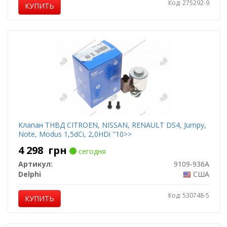
Код: 275292-9
КУПИТЬ
Клапан ТНВД CITROEN, NISSAN, RENAULT DS4, Jumpy,
Note, Modus 1,5dCi, 2,0HDi "10>>
4 298
грн
сегодня
Артикул:
9109-936A
Delphi
США
Код: 530748-5
КУПИТЬ