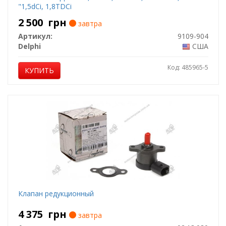
"1,5dCi, 1,8TDCi
2 500
грн
завтра
Артикул:
9109-904
Delphi
США
Код: 485965-5
КУПИТЬ
Клапан редукционный
4 375
грн
завтра