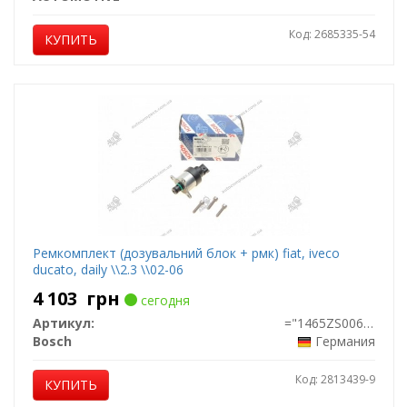
Код: 2685335-54
КУПИТЬ
Ремкомплект (дозувальний блок + рмк) fiat, iveco
ducato, daily \\2.3 \\02-06
4 103
грн
сегодня
Артикул:
="1465ZS0061"
Bosch
Германия
Код: 2813439-9
КУПИТЬ