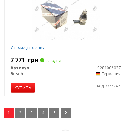
Датчик давления
7 771
грн
сегодня
Артикул:
0281006037
Bosch
Германия
Код: 336624-5
КУПИТЬ
1
2
3
4
5