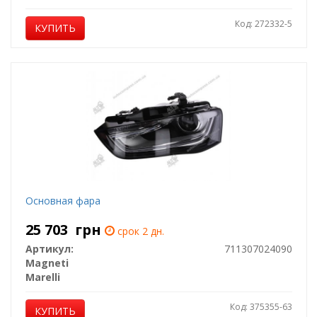
Код: 272332-5
КУПИТЬ
Основная фара
25 703
грн
срок 2 дн.
Артикул:
711307024090
Magneti
Marelli
Код: 375355-63
КУПИТЬ