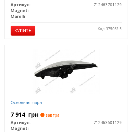
Артикул:
712463701129
Magneti
Marelli
Код: 375063-5
КУПИТЬ
Основная фара
7 914
грн
завтра
Артикул:
712463601129
Magneti