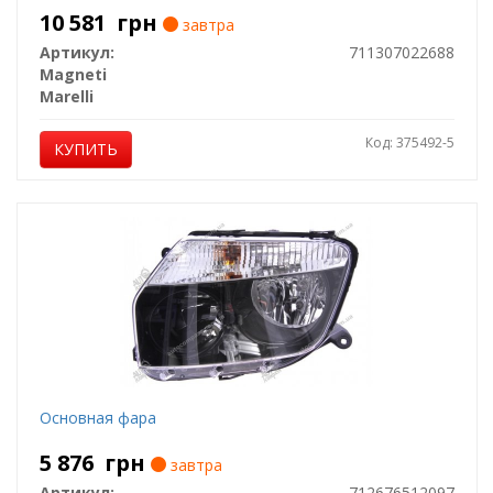
10 581
грн
завтра
Артикул:
711307022688
Magneti
Marelli
Код: 375492-5
КУПИТЬ
Основная фара
5 876
грн
завтра
Артикул:
712676512097