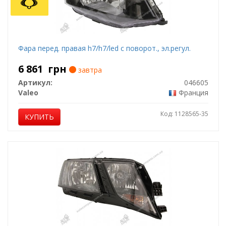
Фара перед. правая h7/h7/led с поворот., эл.регул.
6 861
грн
завтра
Артикул:
046605
Valeo
Франция
Код: 1128565-35
КУПИТЬ