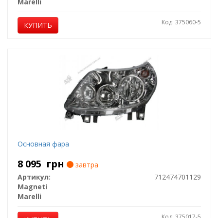
Marelli
Код: 375060-5
КУПИТЬ
Основная фара
8 095
грн
завтра
Артикул:
712474701129
Magneti
Marelli
Код: 375017-5