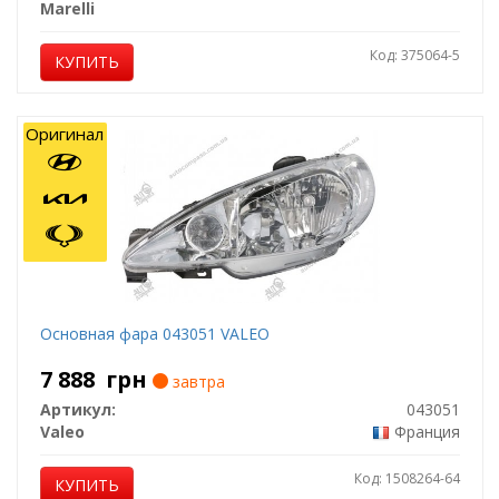
Marelli
Код: 375064-5
КУПИТЬ
Оригинал
Основная фара 043051 VALEO
7 888
грн
завтра
Артикул:
043051
Valeo
Франция
Код: 1508264-64
КУПИТЬ