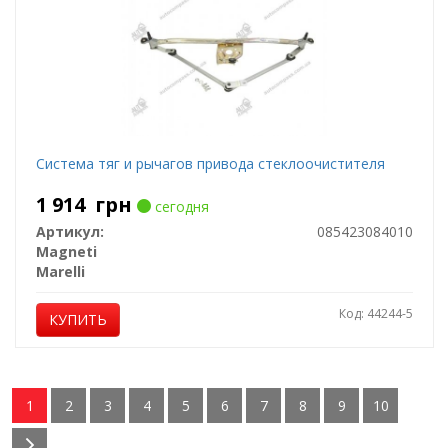
Система тяг и рычагов привода стеклоочистителя
1 914
грн
сегодня
Артикул:
085423084010
Magneti
Marelli
Код: 44244-5
КУПИТЬ
1
2
3
4
5
6
7
8
9
10