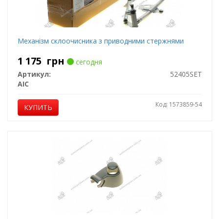
Механiзм склоочисника з приводними стержнями
1 175
грн
сегодня
Артикул:
52405SET
AIC
Код: 1573859-54
КУПИТЬ