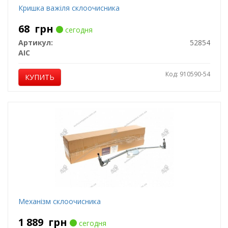
Кришка важiля склоочисника
68
грн
сегодня
Артикул:
52854
AIC
Код: 910590-54
КУПИТЬ
Механiзм склоочисника
1 889
грн
сегодня