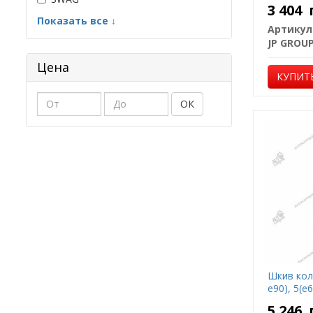
3 404
Показать все ↓
Артикул
JP GROU
Цена
КУПИТ
ОК
Шкив коле
е90), 5(е6
5 246