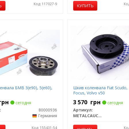
Код: 117027-9
Ко
Ь
КУПИТЬ
нвала БМВ 3(е90), 5(е60),
Шкив коленвала Fiat Scudo,
Focus, Volvo v50
грн
3 570
грн
сегодня
сегодня
:
80000936
Артикул:
Германия
METALCAUCHO
Код: 155431-54
Ко