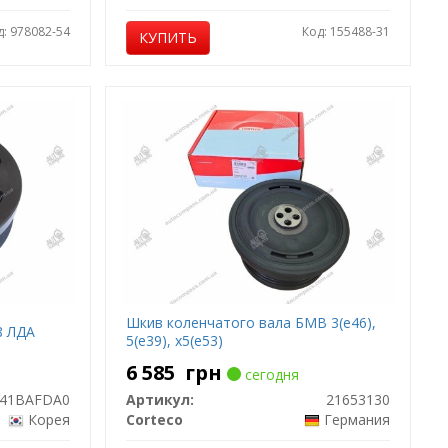
д: 978082-54
Код: 155488-31
КУПИТЬ
Шкив коленчатого вала БМВ 3(е46),
8 ЛДА
5(е39), х5(е53)
6 585
грн
сегодня
741BAFDA0
Артикул:
21653130
Корея
Corteco
Германия