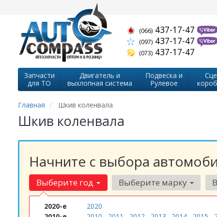
437-17-47
(066)
437-17-47
(097)
437-17-47
(073)
Запчасти
Двигатель и
Подвеска и
Сце
для ТО
выхлопная система
Рулевое
короб
Главная
Шкив коленвала
Шкив коленвала
Начните с выбора автомоби
Выберите год
Выберите марку
2020-е
2020
2010-е
2010
2011
2012
2013
2014
2015