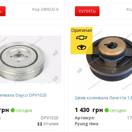
Код: 2489232-6
Ко
Ь
КУПИТЬ
Оригинал
енвала Dayco DPV1020
Шкив коленвала Лачетти 1.
грн
1 430
грн
сегодня
сегодня
:
DPV1020
Артикул:
1
Италия
Pyung Hwa