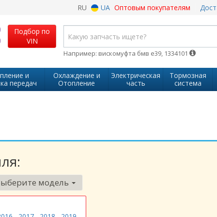
RU
UA
Оптовым покупателям
Дост
Подбор по
VIN
Например: вискомуфта бмв е39, 1334101
пление и
Охлаждение и
Электрическая
Тормозная
ка передач
Отопление
часть
система
ля:
Выберите модель
2016
2017
2018
2019