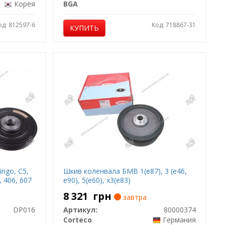
Корея
BGA
од: 812597-6
Код: 718867-31
КУПИТЬ
ingo, C5,
Шкив коленвала БМВ 1(е87), 3 (е46,
, 406, 607
е90), 5(е60), х3(е83)
8 321
грн
завтра
DP016
Артикул:
80000374
Corteco
Германия