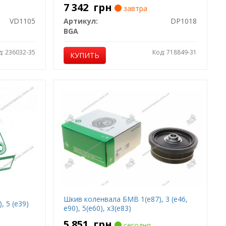
7 342
грн
завтра
VD1105
Артикул:
DP1018
BGA
д: 236032-35
Код: 718849-31
КУПИТЬ
Шкив коленвала БМВ 1(е87), 3 (е46,
, 5 (е39)
е90), 5(е60), х3(е83)
5 851
грн
сегодня