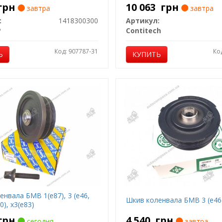
грн
10 063
грн
завтра
завтра
:
1418300300
Артикул:
P
Contitech
Код: 907787-31
Ко
Ь
КУПИТЬ
нвала БМВ 1(е87), 3 (е46,
Шкив коленвала БМВ 3 (е46)
0), х3(е83)
грн
4 540
грн
сегодня
завтра