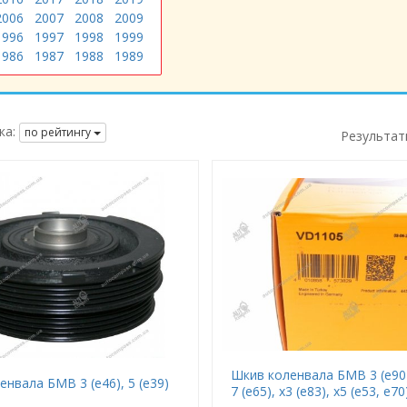
2006
2007
2008
2009
1996
1997
1998
1999
1986
1987
1988
1989
ка:
по рейтингу
Результат
Шкив коленвала БМВ 3 (е90),
нвала БМВ 3 (е46), 5 (е39)
7 (е65), х3 (е83), х5 (е53, е70