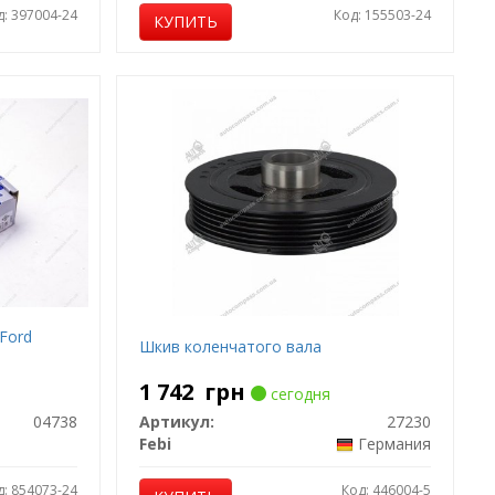
д: 397004-24
Код: 155503-24
КУПИТЬ
 Ford
Шкив коленчатого вала
1 742
грн
сегодня
04738
Артикул:
27230
Febi
Германия
д: 854073-24
Код: 446004-5