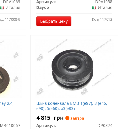
DPV1063
Артикул:
DPV1058
Италия
Dayco
Италия
од: 117008-9
Код: 117012
Выбрать цену
ey 2.4,
Шкив коленвала БМВ 1(е87), 3 (е46,
е90), 5(е60), х3(е83)
4 815
грн
завтра
MB010067
Артикул:
DP0374