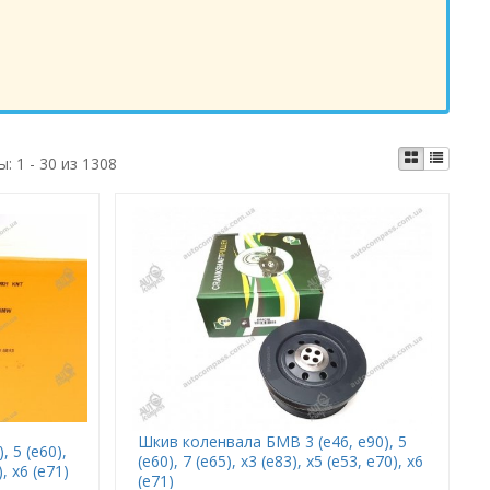
ы:
1 - 30 из 1308
Шкив коленвала БМВ 3 (е46, е90), 5
 5 (е60),
(е60), 7 (е65), х3 (е83), х5 (е53, е70), х6
), х6 (е71)
(е71)