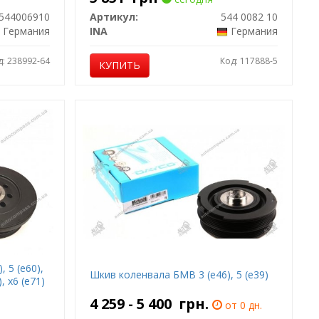
544006910
Артикул:
544 0082 10
Германия
INA
Германия
д: 238992-64
Код: 117888-5
КУПИТЬ
 5 (е60),
Шкив коленвала БМВ 3 (е46), 5 (е39)
), х6 (е71)
4 259 - 5 400
грн.
от 0 дн.