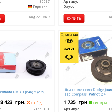
:
30097
Артикул:
Германия
Dayco
Код: 223066-9
К
Ь
КУПИТЬ
Оригинал
Шкив коленвала Dodge Journ
нвала БМВ 3 (е46) 5 (е39)
Jeep Compass, Patriot 2.4
- 8 423
грн.
1 735
грн
от 0 дн.
сегодня
:
21653131
Артикул:
D