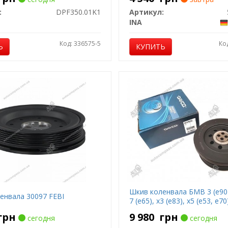
:
DPF350.01K1
Артикул:
INA
Код: 336575-5
Ко
Ь
КУПИТЬ
Шкив коленвала БМВ 3 (е90),
енвала 30097 FEBI
7 (е65), х3 (е83), х5 (е53, е70
грн
9 980
грн
сегодня
сегодня