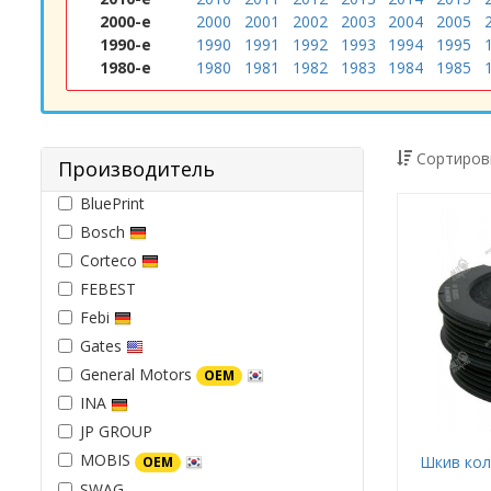
2000-е
2000
2001
2002
2003
2004
2005
1990-е
1990
1991
1992
1993
1994
1995
1980-е
1980
1981
1982
1983
1984
1985
Сортиров
Производитель
BluePrint
Bosch
Corteco
FEBEST
Febi
Gates
General Motors
OEM
INA
JP GROUP
MOBIS
Шкив коле
OEM
SWAG