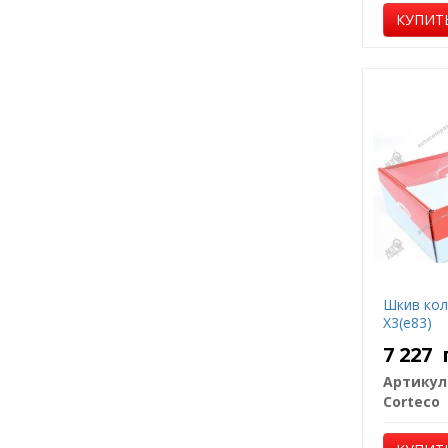
КУПИТ
Шкив коле
Х3(е83)
7 227
Артикул
Corteco