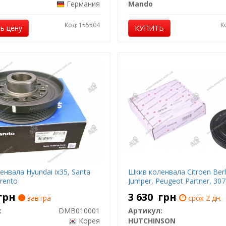
Германия
Mando
Код: 155504
К
ь цену
КУПИТЬ
нвала Hyundai ix35, Santa
Шкив коленвала Citroen Berl
orento
Jumper, Peugeot Partner, 307
грн
3 630
грн
завтра
срок 2 дн.
:
DMB010001
Артикул:
Корея
HUTCHINSON