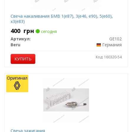
Свеча накаливания БМВ 1(е87), 3(е46, е90), 5(е60),
х3(е83)
400
грн
сегодня
Артикул:
GE102
Beru
Германия
Код: 160320-54
КУПИТЬ
Оригинал
Свеча зажигания