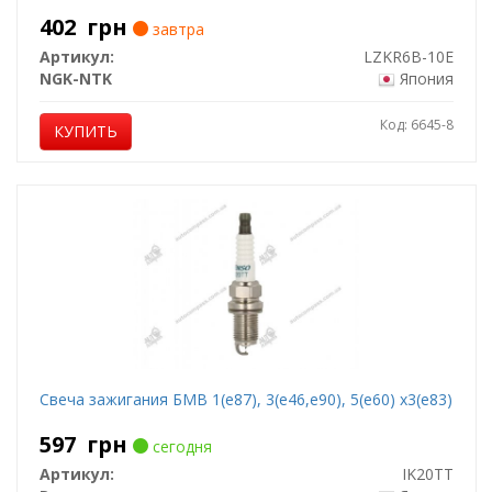
402
грн
завтра
Артикул:
LZKR6B-10E
NGK-NTK
Япония
Код: 6645-8
КУПИТЬ
Свеча зажигания БМВ 1(е87), 3(е46,е90), 5(е60) х3(е83)
597
грн
сегодня
Артикул:
IK20TT