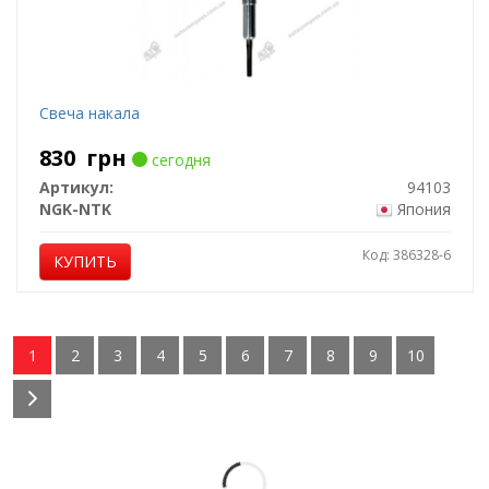
Свеча накала
830
грн
сегодня
Артикул:
94103
NGK-NTK
Япония
Код: 386328-6
КУПИТЬ
1
2
3
4
5
6
7
8
9
10