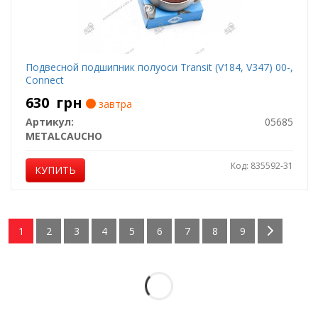
Подвесной подшипник полуоси Transit (V184, V347) 00-,
Connect
630
грн
завтра
Артикул:
05685
METALCAUCHO
Код: 835592-31
КУПИТЬ
1
2
3
4
5
6
7
8
9