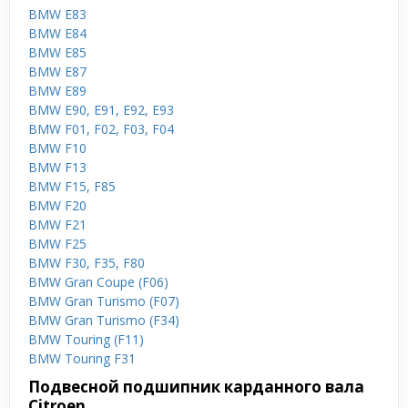
BMW E83
BMW E84
BMW E85
BMW E87
BMW E89
BMW E90, E91, E92, E93
BMW F01, F02, F03, F04
BMW F10
BMW F13
BMW F15, F85
BMW F20
BMW F21
BMW F25
BMW F30, F35, F80
BMW Gran Coupe (F06)
BMW Gran Turismo (F07)
BMW Gran Turismo (F34)
BMW Touring (F11)
BMW Touring F31
Подвесной подшипник карданного вала
Citroen