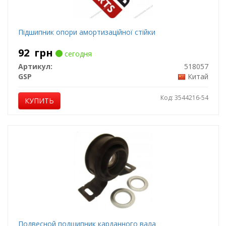
Підшипник опори амортизаційної стійки
92
грн
сегодня
Артикул:
518057
GSP
Китай
Код: 3544216-54
КУПИТЬ
Подвесной подшипник карданного вала