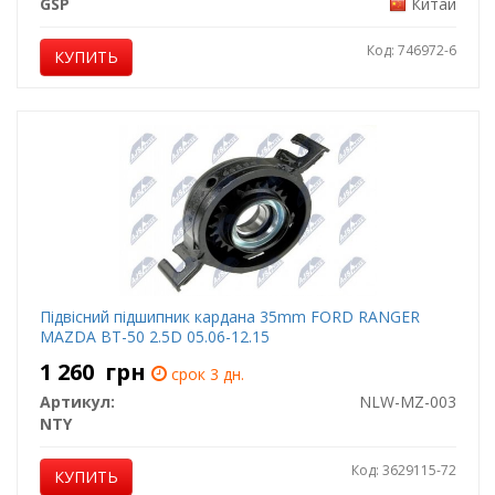
GSP
Китай
Код: 746972-6
КУПИТЬ
Підвісний підшипник кардана 35mm FORD RANGER
MAZDA BT-50 2.5D 05.06-12.15
1 260
грн
срок 3 дн.
Артикул:
NLW-MZ-003
NTY
Код: 3629115-72
КУПИТЬ