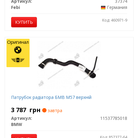
Артикул:
37374
Febi
Германия
Код: 460971-9
КУПИТЬ
Оригинал
Патрубок радіатора БМВ М57 верхній
3 787
грн
завтра
Артикул:
11537785018
BMW
Код: 857377-64