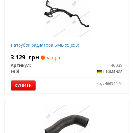
Патрубок радиатора БМВ х5(е53)
3 129
грн
завтра
Артикул:
46038
Febi
Германия
Код: 466344-64
КУПИТЬ