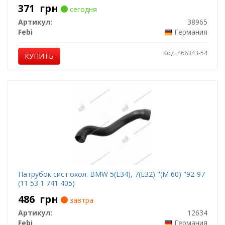
371
грн
сегодня
Артикул:
38965
Febi
Германия
Код: 466343-54
КУПИТЬ
Патрубок сист.охол. BMW 5(E34), 7(E32) "(M 60) "92-97
(11 53 1 741 405)
486
грн
завтра
Артикул:
12634
Febi
Германия