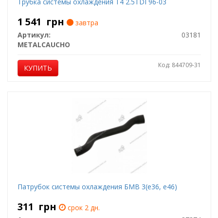
Трубка системы охлаждения T4 2.5TDI 96-03
1 541
грн
завтра
Артикул:
03181
METALCAUCHO
Код: 844709-31
КУПИТЬ
Патрубок системы охлаждения БМВ 3(е36, е46)
311
грн
срок 2 дн.