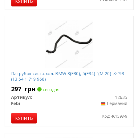
КУПИТЬ
Патрубок сист.охол. BMW 3(E30), 5(E34) "(M 20) >>"93
(13 54 1 719 966)
297
грн
сегодня
Артикул:
12635
Febi
Германия
Код: 461593-9
КУПИТЬ