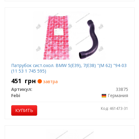
Патрубок сист.охол. BMW 5(E39), 7(E38) "(M 62) "94-03
(11 53 1 745 595)
451
грн
завтра
Артикул:
33875
Febi
Германия
Код: 461473-31
КУПИТЬ