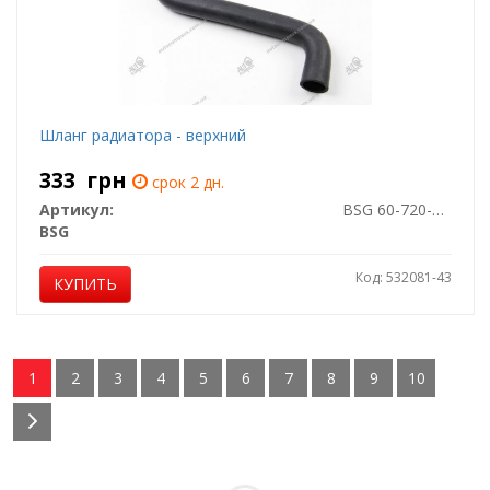
Шланг радиатора - верхний
333
грн
срок 2 дн.
Артикул:
BSG 60-720-014
BSG
Код: 532081-43
КУПИТЬ
1
2
3
4
5
6
7
8
9
10