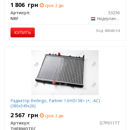
1 806
грн
срок 2 дн.
Артикул:
53250
NRF
Нидерланды
Код: 48046-54
КУПИТЬ
Радиатор Berlingo, Partner 1.6HDI 08> (+, -AC)
(380x549x26)
2 567
грн
срок 2 дн.
Артикул:
D7P011TT
THERMOTEC