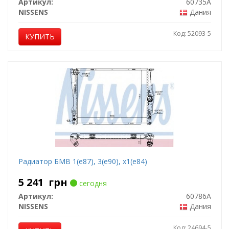
Артикул:
60735A
NISSENS
Дания
Код: 52093-5
КУПИТЬ
Радиатор БМВ 1(е87), 3(е90), х1(е84)
5 241
грн
сегодня
Артикул:
60786A
NISSENS
Дания
Код: 24694-5