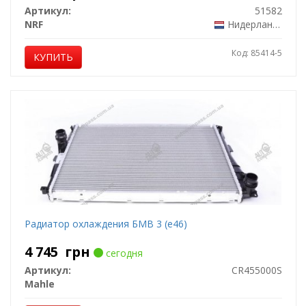
Артикул:
51582
NRF
Нидерланды
Код: 85414-5
КУПИТЬ
Радиатор охлаждения БМВ 3 (е46)
4 745
грн
сегодня
Артикул:
CR455000S
Mahle