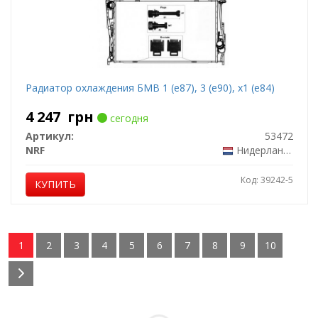
Радиатор охлаждения БМВ 1 (е87), 3 (е90), х1 (е84)
4 247
грн
сегодня
Артикул:
53472
NRF
Нидерланды
Код: 39242-5
КУПИТЬ
1
2
3
4
5
6
7
8
9
10