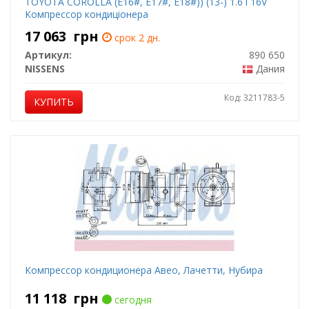
TOYOTA COROLLA (E16#, E17#, E18#)) (13-) 1.6 i 16V
Компрессор кондиціонера
17 063
грн
срок 2 дн.
Артикул:
890 650
NISSENS
Дания
Код: 3211783-5
КУПИТЬ
Компрессор кондиционера Авео, Лачетти, Нубира
11 118
грн
сегодня