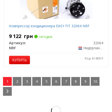
Компрессор кондиционера EASY FIT 32064 NRF
9 122
грн
сегодня
Артикул:
32064
NRF
Нидерланды
Код: 61489-5
КУПИТЬ
1
2
3
4
5
6
7
8
9
10