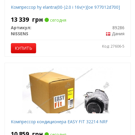
Компрессор hy elantra(00-)2.0 i 16v(+)[oe 977012d700]
13 339
грн
сегодня
Артикул:
89286
NISSENS
Дания
Код: 27606-5
КУПИТЬ
Компрессор кондиционера EASY FIT 32214 NRF
10 859
грн
сегодня