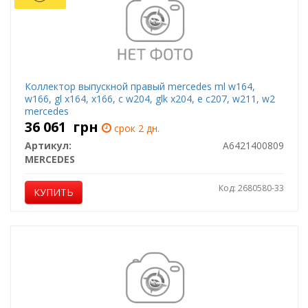
Коллектор выпускной правый mercedes ml w164,
w166, gl x164, x166, c w204, glk x204, e c207, w211, w2
mercedes
36 061
грн
срок 2 дн.
Артикул:
A6421400809
MERCEDES
Код: 2680580-33
КУПИТЬ