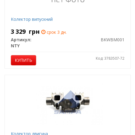
Колектор випускний
3 329
грн
срок 3 дн.
Артикул:
BKWBM001
NTY
Код: 3783507-72
КУПИТЬ
Колектор двигуна