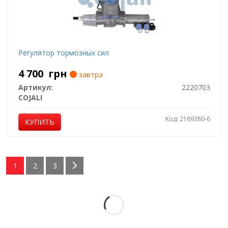
Регулятор тормозных сил
4 700
грн
завтра
Артикул:
2220703
COJALI
Код: 2169380-6
КУПИТЬ
1
2
3