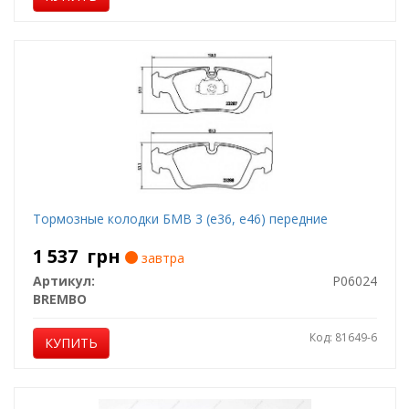
Тормозные колодки БМВ 3 (е36, е46) передние
1 537
грн
завтра
Артикул:
P06024
BREMBO
Код: 81649-6
КУПИТЬ