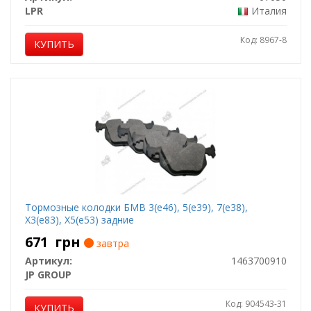
LPR
Италия
Код: 8967-8
КУПИТЬ
Тормозные колодки БМВ 3(е46), 5(е39), 7(е38),
Х3(е83), Х5(е53) задние
671
грн
завтра
Артикул:
1463700910
JP GROUP
Код: 904543-31
КУПИТЬ