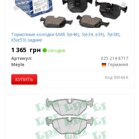
Тормозные колодки БМВ 3(е46), 5(е34, е39), 7(е38),
Х5(е53) задние
1 365
грн
сегодня
Артикул:
025 214 8717
Meyle
Германия
Код: 93544-6
КУПИТЬ