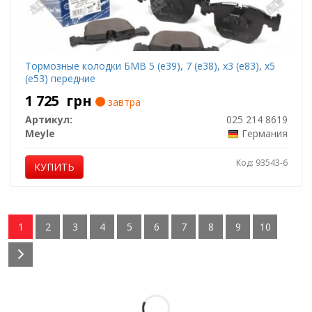
Тормозные колодки БМВ 5 (е39), 7 (е38), х3 (е83), х5
(е53) передние
1 725
грн
завтра
Артикул:
025 214 8619
Meyle
Германия
Код: 93543-6
КУПИТЬ
1
2
3
4
5
6
7
8
9
10