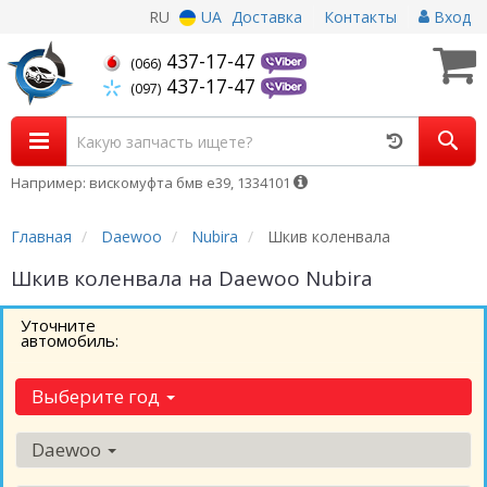
RU
UA
Доставка
Контакты
Вход
437-17-47
(066)
437-17-47
(097)
Например: вискомуфта бмв е39, 1334101
Главная
Daewoo
Nubira
Шкив коленвала
Шкив коленвала на Daewoo Nubira
Уточните
автомобиль:
Выберите год
Daewoo