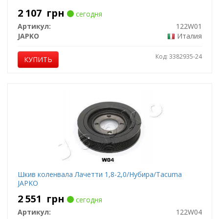
2 107
грн
сегодня
Артикул:
122W01
JAPKO
Италия
Код: 3382935-24
КУПИТЬ
Шкив коленвала Лачетти 1,8-2,0/Нубира/Tacuma
JAPKO
2 551
грн
сегодня
Артикул:
122W04