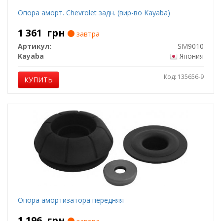
Опора аморт. Chevrolet задн. (вир-во Kayaba)
1 361
грн
завтра
Артикул:
SM9010
Kayaba
Япония
Код: 135656-9
КУПИТЬ
Опора амортизатора передняя
1 196
грн