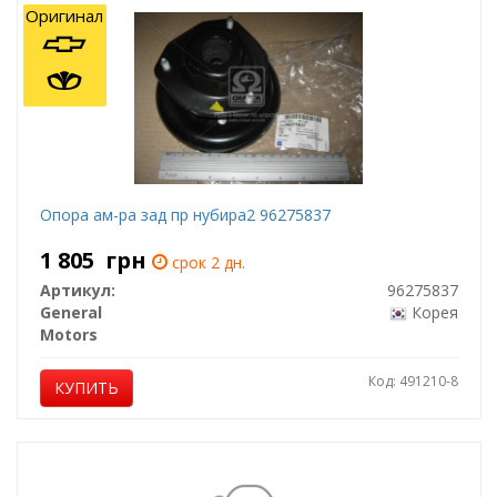
Оригинал
Опора ам-ра зад пр нубира2 96275837
1 805
грн
срок 2 дн.
Артикул:
96275837
General
Корея
Motors
Код: 491210-8
КУПИТЬ