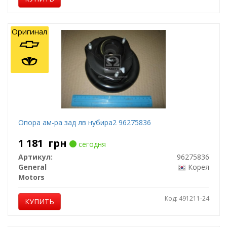
Оригинал
Опора ам-ра зад лв нубира2 96275836
1 181
грн
сегодня
Артикул:
96275836
General
Корея
Motors
Код: 491211-24
КУПИТЬ