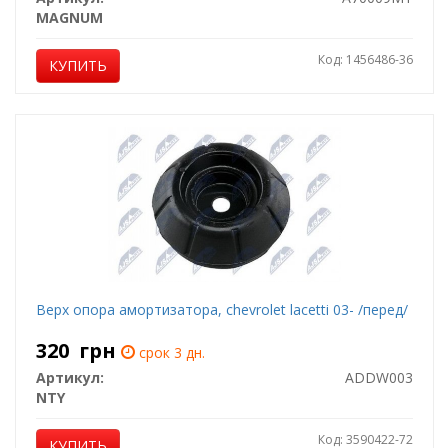
MAGNUM
Код: 1456486-36
КУПИТЬ
Верх опора амортизатора, chevrolet lacetti 03- /перед/
320
грн
срок 3 дн.
Артикул:
ADDW003
NTY
Код: 3590422-72
КУПИТЬ