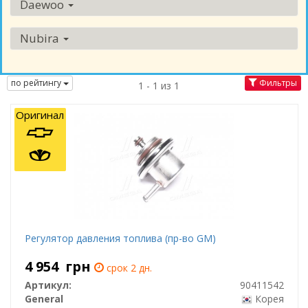
Daewoo
Nubira
по рейтингу
Фильтры
1 - 1 из 1
Оригинал
Регулятор давления топлива (пр-во GM)
4 954
грн
срок 2 дн.
Артикул:
90411542
General
Корея