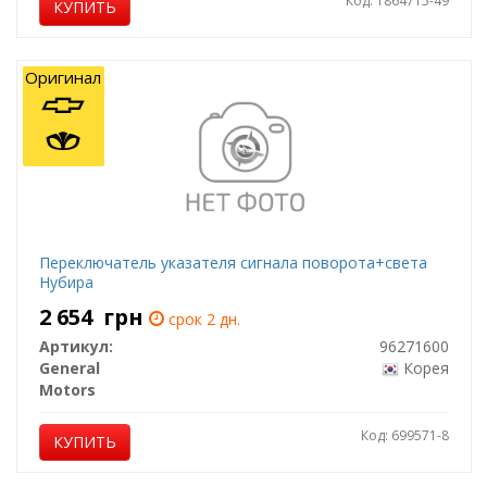
Код: 1864715-49
КУПИТЬ
Оригинал
Переключатель указателя сигнала поворота+света
Нубира
2 654
грн
срок 2 дн.
Артикул:
96271600
General
Корея
Motors
Код: 699571-8
КУПИТЬ