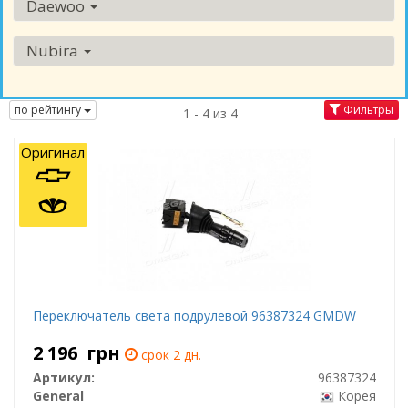
Daewoo
Nubira
по рейтингу
Фильтры
1 - 4 из 4
Оригинал
Переключатель света подрулевой 96387324 GMDW
2 196
грн
срок 2 дн.
Артикул:
96387324
General
Корея