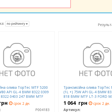
ка:
по рейтингу
Результ
ійна олива TopTec MTF 5200
Трансмісійна олива TopTec
5W80 API GL-4 BMW 8322 0309
(1L +) 75W API GL-4 BMW 83
 8322 0403 247 BMW MTF
818 BMW MTF LT-3 FORD M
 MTF LT-4 CITROEN B71
FORD M2C200 D2 VW G 052 
грн
1 064
грн
срок 2 дн.
срок 2 дн.
D M2C200 C GM 19 40 764
052 512 VW G 052 726 VW G 
:
P004183
Артикул:
 768 HONDA MTF-II N
VW G 070 726