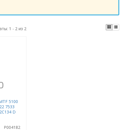
аты:
1 - 2 из 2
 MTF 5100
22 7533
2C134 D
178 VW G
060 726
P004182