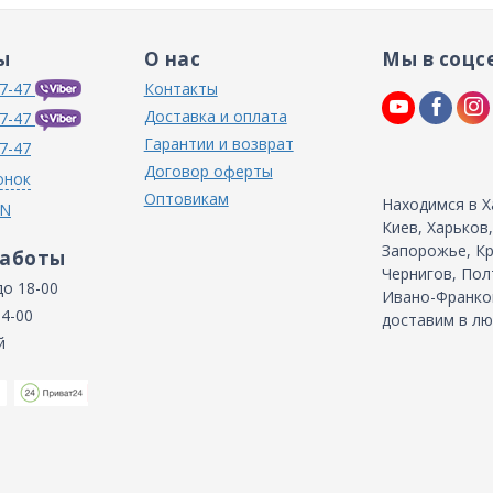
ы
О нас
Мы в соцс
7-47
Контакты
Доставка и оплата
7-47
Гарантии и возврат
7-47
Договор оферты
онок
Оптовикам
Находимся в Х
IN
Киев, Харьков
Запорожье, Кр
работы
Чернигов, Пол
до 18-00
Ивано-Франков
14-00
доставим в лю
й