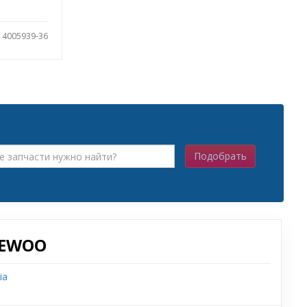
: 4005939-36
Подобрать
AEWOO
ia