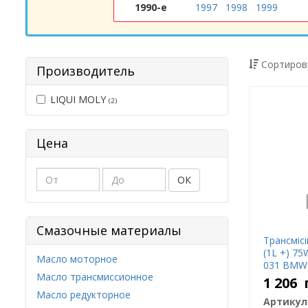
1990-е
1997
1998
1999
Сортиров
Производитель
LIQUI MOLY
(2)
Цена
ОК
Смазочные материалы
Трансміс
(1L +) 7
Масло моторное
031 BMW
Масло трансмиссионное
LT-2 BMW
1 206
2330 FOR
Масло редукторное
Артикул
GM 19 40