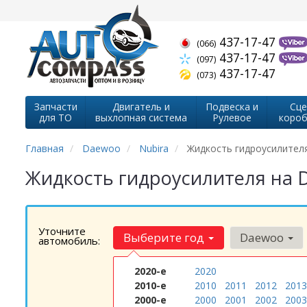
437-17-47
(066)
437-17-47
(097)
437-17-47
(073)
Запчасти
Двигатель и
Подвеска и
Сце
для ТО
выхлопная система
Рулевое
короб
Главная
Daewoo
Nubira
Жидкость гидроусилител
Жидкость гидроусилителя на 
Уточните
Выберите год
Daewoo
автомобиль:
2020-е
2020
2010-е
2010
2011
2012
2013
2000-е
2000
2001
2002
2003