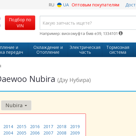
RU
UA
Оптовым покупателям
Дост
Подбор по
VIN
Например: вискомуфта бмв е39, 1334101
пление и
Охлаждение и
Электрическая
Тормозная
ка передач
Отопление
часть
система
я
Daewoo Nubira
(Дэу Нубира)
Nubira
2014
2015
2016
2017
2018
2019
2004
2005
2006
2007
2008
2009