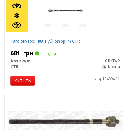
Тяга внутренняя Нубира(ориг) CTR
681
грн
сегодня
Артикул:
CRKD-2
CTR
Корея
Код: 134994-11
КУПИТЬ