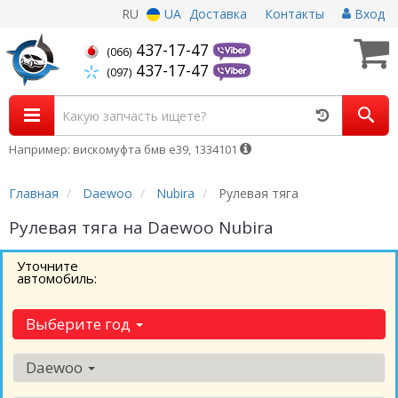
RU
UA
Доставка
Контакты
Вход
437-17-47
(066)
437-17-47
(097)
Например: вискомуфта бмв е39, 1334101
Главная
Daewoo
Nubira
Рулевая тяга
Рулевая тяга на Daewoo Nubira
Уточните
автомобиль:
Выберите год
Daewoo