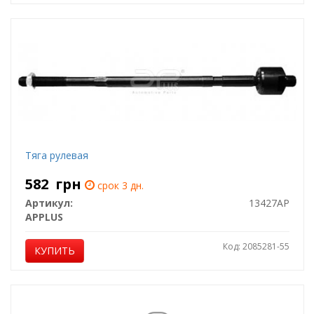
Тяга рулевая
582
грн
срок 3 дн.
Артикул:
13427AP
APPLUS
Код: 2085281-55
КУПИТЬ