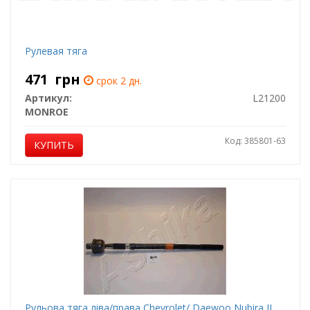
Рулевая тяга
471
грн
срок 2 дн.
Артикул:
L21200
MONROE
Код: 385801-63
КУПИТЬ
Рульова тяга ліва/права Chevrolet/ Daewoo Nubira II