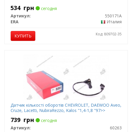
534
грн
сегодня
Артикул:
550171A
ERA
Италия
Код: 809702-35
КУПИТЬ
Датчик кількості оборотів CHEVROLET, DAEWOO Aveo,
Cruze, Lacetti, NubiraRezzo, Kalos "1,4-1,8 "97>>
739
грн
сегодня
Артикул:
60263