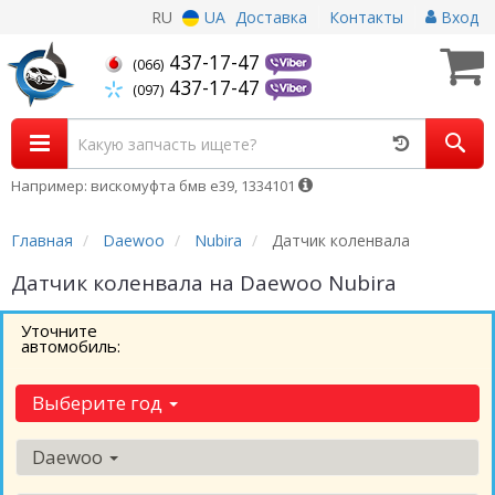
RU
UA
Доставка
Контакты
Вход
437-17-47
(066)
437-17-47
(097)
Например: вискомуфта бмв е39, 1334101
Главная
Daewoo
Nubira
Датчик коленвала
Датчик коленвала на Daewoo Nubira
Уточните
автомобиль:
Выберите год
Daewoo