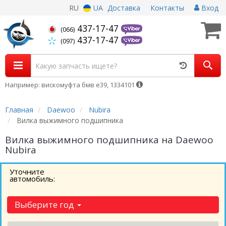
RU
UA
Доставка
Контакты
Вход
437-17-47
(066)
437-17-47
(097)
Например: вискомуфта бмв е39, 1334101
Главная
Daewoo
Nubira
Вилка выжимного подшипника
Вилка выжимного подшипника на Daewoo
Nubira
Уточните
автомобиль:
Выберите год