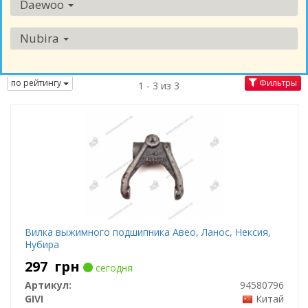
Daewoo
Nubira
по рейтингу
Фильтры
1 - 3 из 3
Вилка выжимного подшипника Авео, Ланос, Нексия,
Нубира
297
грн
сегодня
Артикул:
94580796
GIVI
Китай