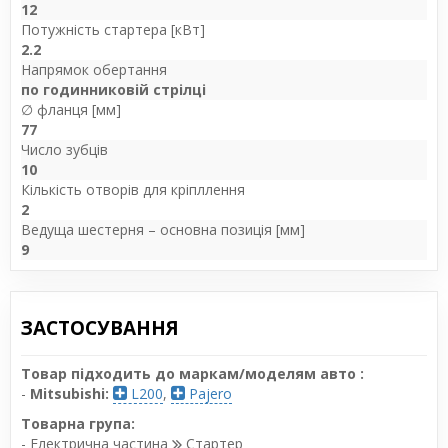
12
Потужність стартера [кВт]
2.2
Напрямок обертання
по годинниковій стрілці
∅ фланця [мм]
77
Число зубців
10
Кількість отворів для кріпллення
2
Ведуща шестерня – основна позиція [мм]
9
ЗАСТОСУВАННЯ
Товар підходить до маркам/моделям авто :
-
Mitsubishi:
L200
,
Pajero
Товарна група:
- Електрична частина
Стартер