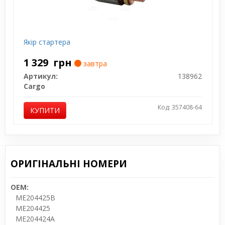
Якір стартера
1 329
грн
завтра
Артикул:
138962
Cargo
Код: 357408-64
КУПИТИ
ОРИГІНАЛЬНІ НОМЕРИ
OEM:
ME204425B
ME204425
ME204424A