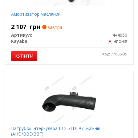
Амортизатор масляний
2 107
грн
завтра
Артикул:
444050
Kayaba
Японія
Код: 77886-35
КУПИТИ
Патрубок інтеркулера LT2.5TDI 97- нижній
(AHD/BBE/BBF)