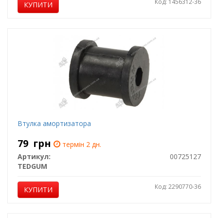
Код: 1456312-36
КУПИТИ
Втулка амортизатора
79
грн
термін 2 дн.
Артикул:
00725127
TEDGUM
Код: 2290770-36
КУПИТИ