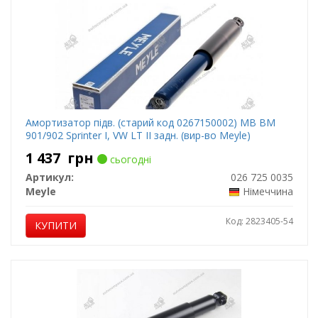
Амортизатор підв. (старий код 0267150002) MB BM
901/902 Sprinter I, VW LT II задн. (вир-во Meyle)
1 437
грн
сьогодні
Артикул:
026 725 0035
Meyle
Німеччина
Код: 2823405-54
КУПИТИ