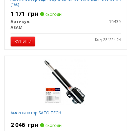
(газ)
1 171
грн
сьогодні
Артикул:
70439
ASAM
Код: 284224-24
КУПИТИ
Амортизатор SATO TECH
2 046
грн
сьогодні