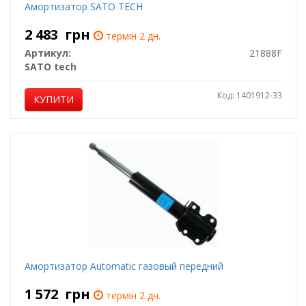
Амортизатор SATO TECH
2 483
грн
термін 2 дн.
Артикул:
21888F
SATO tech
Код: 1401912-33
КУПИТИ
Амортизатор Automatic газовый передний
1 572
грн
термін 2 дн.