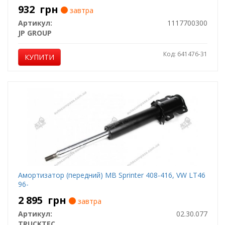
932
грн
завтра
Артикул:
1117700300
JP GROUP
Код: 641476-31
КУПИТИ
Амортизатор (передний) MB Sprinter 408-416, VW LT46
96-
2 895
грн
завтра
Артикул:
02.30.077
TRUCKTEC