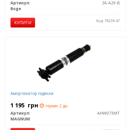
Артикул:
36-A29-B
Boge
Код: 78239-47
КУПИТИ
Амортизатор підвіски
1 195
грн
термін 2 дн.
Артикул:
AHW073MT
MAGNUM