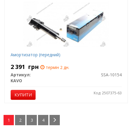
Амортизатор (передний)
2 391
грн
термін 2 дн.
Артикул:
SSA-10154
KAVO
Код: 2507375-63
КУПИТИ
1
2
3
4