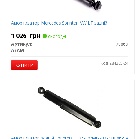
Амортизатор Mercedes Sprinter, VW LT задній
1 026
грн
сьогодні
Артикул:
70869
ASAM
Код: 284205-24
КУПИТИ
Амортизатор задній Sprinter/LT 95-06/MB207-310 86-94