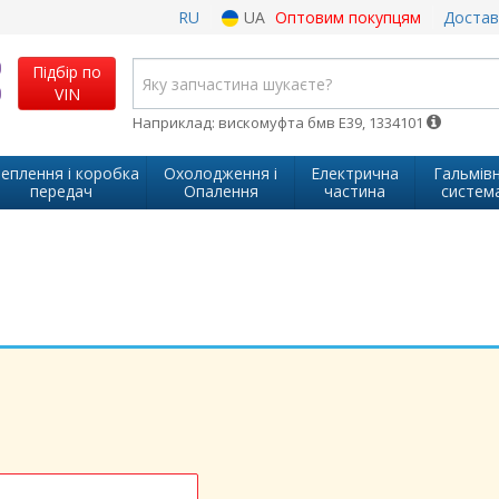
RU
UA
Оптовим покупцям
Достав
Підбір по
VIN
Наприклад: вискомуфта бмв Е39, 1334101
еплення і коробка
Охолодження і
Електрична
Гальмів
передач
Опалення
частина
систем