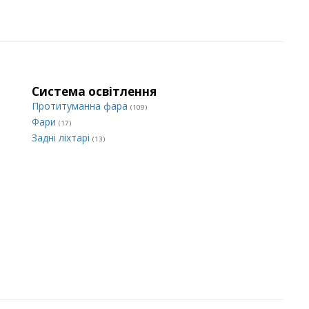
Система освітлення
Протитуманна фара
(109)
Фари
(17)
Задні ліхтарі
(13)