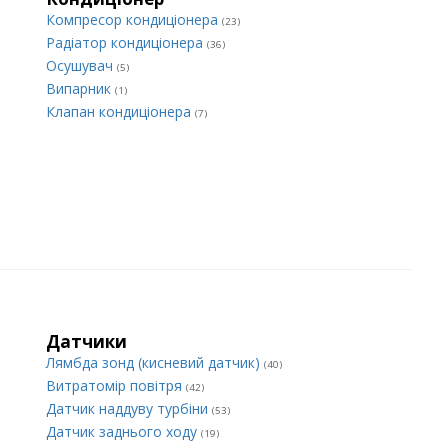
Компресор кондиціонера
(23)
Радіатор кондиціонера
(36)
Осушувач
(5)
Випарник
(1)
Клапан кондиціонера
(7)
Датчики
Лямбда зонд (кисневий датчик)
(40)
Витратомір повітря
(42)
Датчик наддуву турбіни
(53)
Датчик заднього ходу
(19)