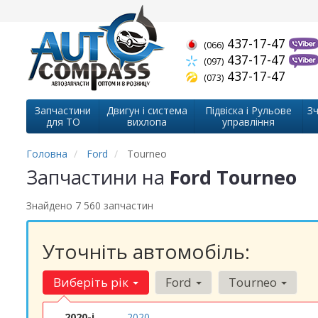
437-17-47
(066)
437-17-47
(097)
437-17-47
(073)
Запчастини
Двигун і система
Підвіска і Рульове
Зч
для ТО
вихлопа
управління
Головна
Ford
Tourneo
Запчастини на
Ford Tourneo
Знайдено 7 560 запчастин
Уточніть автомобіль:
Виберіть рік
Ford
Tourneo
2020-і
2020