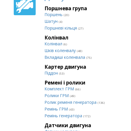
Поршнева група
Поршень
(20)
Шатун
(4)
Поршневі кільця
(27)
Колінвал
Колінвал
(6)
Шків коленвалу
(48)
Вкладиші коленвала
(75)
Картер двигуна
Піддон
(53)
Ремені і ролики
Комплект ГРМ
(66)
Ролики ГРМ
(49)
Ролик ременя генератора
(136)
Ремінь ГРМ
(43)
Ремінь генератора
(172)
Датчики двигуна