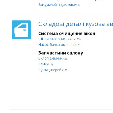
Вакуумний підсилювач
(8)
Складові деталі кузова а
Система очищення вікон
Щітки склоочисника
(133)
Насос бачка омивача
(28)
Запчастини салону
Склопід'емник
(23)
Замки
(2)
Ручка дверей
(13)