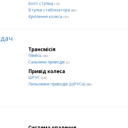
Болт ступиці
(13)
Втулки стабілізатора
(85)
Кріплення колеса
(37)
едач
Трансмісія
Піввісь
(26)
Сальники приводів
(2)
Привід колеса
ШРУС
(54)
Пильовики приводів (ШРУСа)
(86)
Система опалення