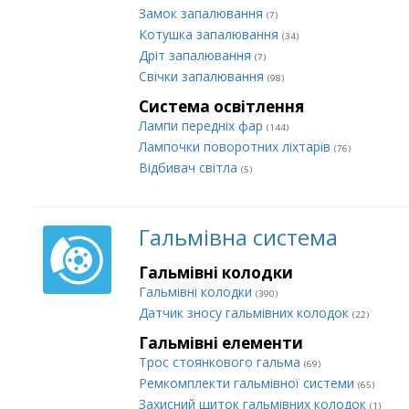
Замок запалювання
(7)
Котушка запалювання
(34)
Дріт запалювання
(7)
Свічки запалювання
(98)
Система освітлення
Лампи передніх фар
(144)
Лампочки поворотних ліхтарів
(76)
Відбивач світла
(5)
Гальмівна система
Гальмівні колодки
Гальмівні колодки
(390)
Датчик зносу гальмівних колодок
(22)
Гальмівні елементи
Трос стоянкового гальма
(69)
Ремкомплекти гальмівної системи
(65)
Захисний щиток гальмівних колодок
(1)