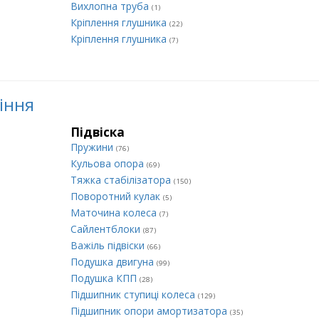
Вихлопна труба
(1)
Кріплення глушника
(22)
Кріплення глушника
(7)
ління
Підвіска
Пружини
(76)
Кульова опора
(69)
Тяжка стабілізатора
(150)
Поворотний кулак
(5)
Маточина колеса
(7)
Сайлентблоки
(87)
Важіль підвіски
(66)
Подушка двигуна
(99)
Подушка КПП
(28)
Підшипник ступиці колеса
(129)
Підшипник опори амортизатора
(35)