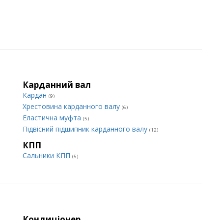
Карданний вал
Кардан
(9)
Хрестовина карданного валу
(6)
Еластична муфта
(5)
Підвісний підшипник карданного валу
(12)
КПП
Сальники КПП
(5)
Кондиціонер