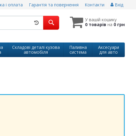
ка і оплата
Гарантія та повернення
Контакти
Вхід
У вашій кошику
0 товарів
на
0 грн
на
Складові деталі кузова
Паливна
Аксесуари
а
автомобіля
система
для авто