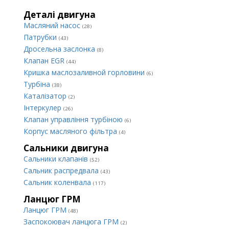
Деталі двигуна
Масляний насос
(28)
Патрубки
(43)
Дросельна заслонка
(8)
Клапан EGR
(44)
Кришка маслозаливной горловини
(6)
Турбіна
(38)
Каталізатор
(2)
Інтеркулер
(26)
Клапан управління турбіною
(6)
Корпус масляного фільтра
(4)
Сальники двигуна
Сальники клапанів
(52)
Сальник распредвала
(43)
Сальник коленвала
(117)
Ланцюг ГРМ
Ланцюг ГРМ
(48)
Заспокоювач ланцюга ГРМ
(2)