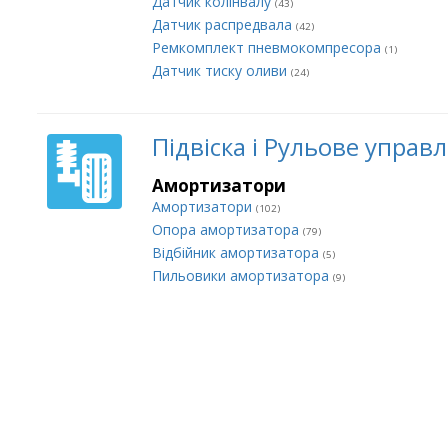
Датчик колінвалу
(43)
Датчик распредвала
(42)
Ремкомплект пневмокомпресора
(1)
Датчик тиску оливи
(24)
Підвіска і Рульове управ
Амортизатори
Амортизатори
(102)
Опора амортизатора
(79)
Відбійник амортизатора
(5)
Пильовики амортизатора
(9)