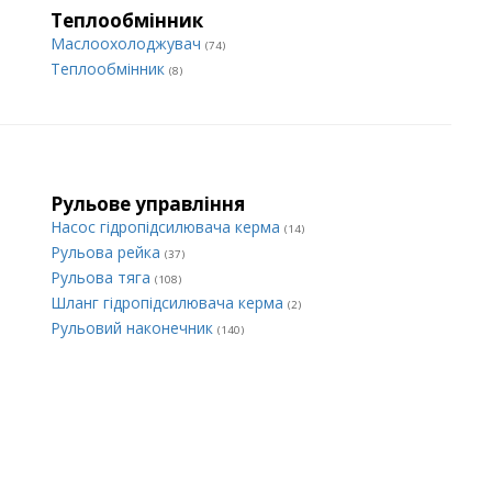
Теплообмінник
Маслоохолоджувач
(74)
Теплообмінник
(8)
Рульове управління
Насос гідропідсилювача керма
(14)
Рульова рейка
(37)
Рульова тяга
(108)
Шланг гідропідсилювача керма
(2)
Рульовий наконечник
(140)