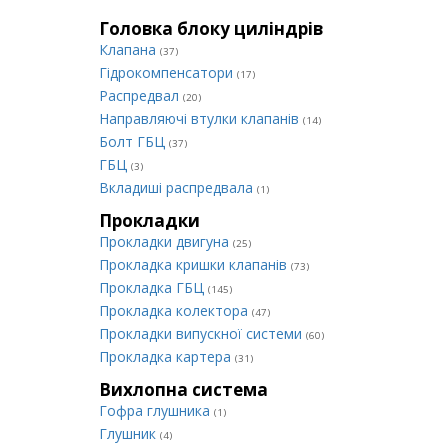
Головка блоку циліндрів
Клапана
(37)
Гідрокомпенсатори
(17)
Распредвал
(20)
Направляючі втулки клапанів
(14)
Болт ГБЦ
(37)
ГБЦ
(3)
Вкладиші распредвала
(1)
Прокладки
Прокладки двигуна
(25)
Прокладка кришки клапанів
(73)
Прокладка ГБЦ
(145)
Прокладка колектора
(47)
Прокладки випускної системи
(60)
Прокладка картера
(31)
Вихлопна система
Гофра глушника
(1)
Глушник
(4)