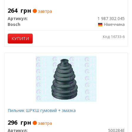
264
грн
завтра
Артикул:
1 987 302 045
Bosch
Німеччина
Код: 16733-6
КУПИТИ
Пильник ШРКШ гумовий + змазка
296
грн
завтра
Артикул:
500284E