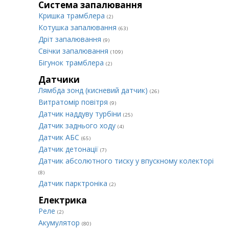
Система запалювання
Кришка трамблера
(2)
Котушка запалювання
(63)
Дріт запалювання
(9)
Свічки запалювання
(109)
Бігунок трамблера
(2)
Датчики
Лямбда зонд (кисневий датчик)
(26)
Витратомір повітря
(9)
Датчик наддуву турбіни
(25)
Датчик заднього ходу
(4)
Датчик АБС
(65)
Датчик детонації
(7)
Датчик абсолютного тиску у впускному колекторі
(8)
Датчик парктроніка
(2)
Електрика
Реле
(2)
Акумулятор
(80)