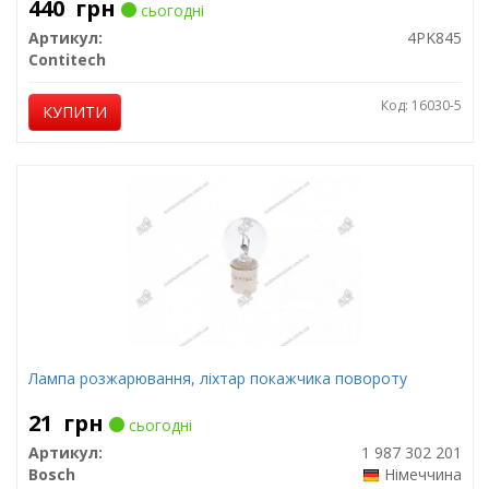
440
грн
сьогодні
Артикул:
4PK845
Contitech
Код: 16030-5
КУПИТИ
Лампа розжарювання, ліхтар покажчика повороту
21
грн
сьогодні
Артикул:
1 987 302 201
Bosch
Німеччина