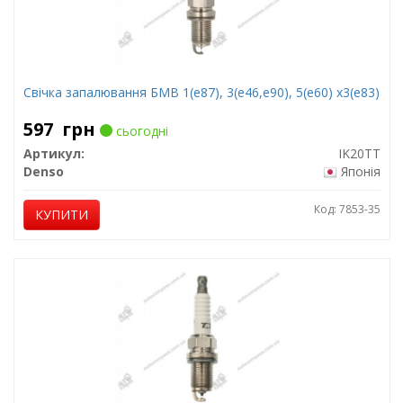
Свічка запалювання БМВ 1(е87), 3(е46,е90), 5(е60) х3(е83)
597
грн
сьогодні
Артикул:
IK20TT
Denso
Японія
Код: 7853-35
КУПИТИ