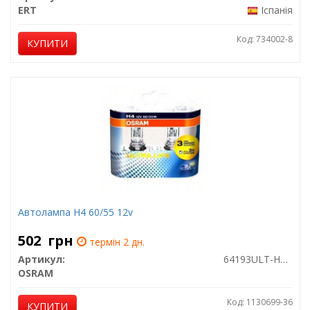
ERT
Іспанія
Код: 734002-8
КУПИТИ
Автолампа H4 60/55 12v
502
грн
термін 2 дн.
Артикул:
64193ULT-HCB
OSRAM
Код: 1130699-36
КУПИТИ