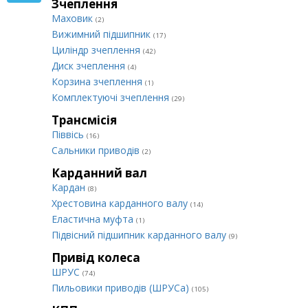
Зчеплення
Маховик
(2)
Вижимний підшипник
(17)
Циліндр зчеплення
(42)
Диск зчеплення
(4)
Корзина зчеплення
(1)
Комплектуючі зчеплення
(29)
Трансмісія
Піввісь
(16)
Сальники приводів
(2)
Карданний вал
Кардан
(8)
Хрестовина карданного валу
(14)
Еластична муфта
(1)
Підвісний підшипник карданного валу
(9)
Привід колеса
ШРУС
(74)
Пильовики приводів (ШРУСа)
(105)