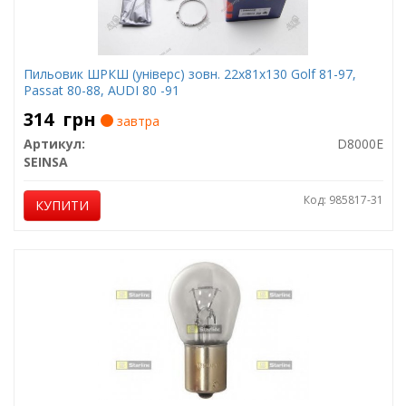
Пильовик ШРКШ (універс) зовн. 22x81x130 Golf 81-97,
Passat 80-88, AUDI 80 -91
314
грн
завтра
Артикул:
D8000E
SEINSA
Код: 985817-31
КУПИТИ