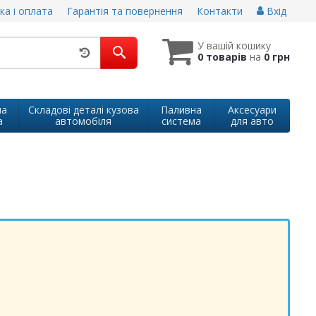
ка і оплата
Гарантія та повернення
Контакти
Вхід
У вашій кошику
0 товарів
на
0 грн
на
Складові деталі кузова
Паливна
Аксесуари
а
автомобіля
система
для авто