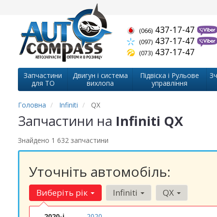
437-17-47
(066)
437-17-47
(097)
437-17-47
(073)
Запчастини
Двигун і система
Підвіска і Рульове
Зч
для ТО
вихлопа
управління
Головна
Infiniti
QX
Запчастини на
Infiniti QX
Знайдено 1 632 запчастини
Уточніть автомобіль:
Виберіть рік
Infiniti
QX
2020-і
2020