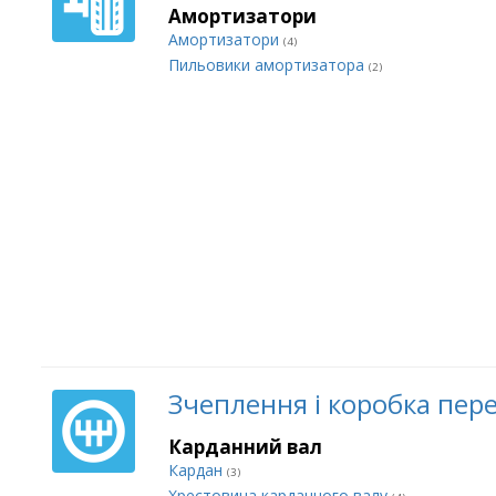
Амортизатори
Амортизатори
(4)
Пильовики амортизатора
(2)
Зчеплення і коробка пер
Карданний вал
Кардан
(3)
Хрестовина карданного валу