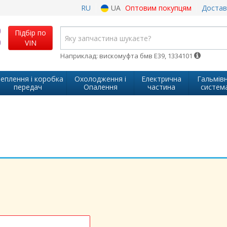
RU
UA
Оптовим покупцям
Достав
Підбір по
VIN
Наприклад: вискомуфта бмв Е39, 1334101
еплення і коробка
Охолодження і
Електрична
Гальмів
передач
Опалення
частина
систем