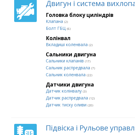
Двигун і система вихлоп
Головка блоку циліндрів
Клапана
(2)
Болт ГБЦ
(6)
Колінвал
Вкладиші коленвала
(2)
Сальники двигуна
Сальники клапанів
(17)
Сальник распредвала
(7)
Сальник коленвала
(22)
Датчики двигуна
Датчик колінвалу
(3)
Датчик распредвала
(12)
Датчик тиску оливи
(20)
Підвіска і Рульове управ