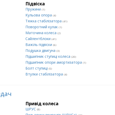
Підвіска
Пружини
(1)
Кульова опора
(4)
Тяжка стабілізатора
(41)
Поворотний кулак
(1)
Маточина колеса
(2)
Сайлентблоки
(41)
Важіль підвіски
(6)
Подушка двигуна
(3)
Підшипник ступиці колеса
(20)
Підшипник опори амортизатора
(1)
Болт ступиці
(5)
Втулки стабілізатора
(4)
едач
Привід колеса
ШРУС
(8)
Пильовики приводів (ШРУСа)