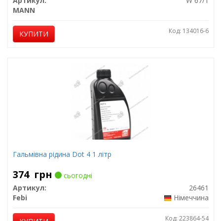
Артикул:
W 67/1
MANN
Код: 134016-6
КУПИТИ
Гальмівна рідина Dot 4 1 літр
374
грн
сьогодні
Артикул:
26461
Febi
Німеччина
Код: 223864-54