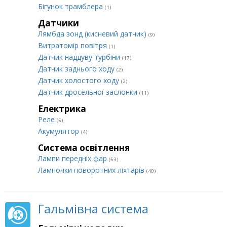
Бігунок трамблера
(1)
Датчики
Лямбда зонд (кисневий датчик)
(9)
Витратомір повітря
(1)
Датчик наддуву турбіни
(17)
Датчик заднього ходу
(2)
Датчик холостого ходу
(2)
Датчик дросельної заслонки
(11)
Електрика
Реле
(5)
Акумулятор
(4)
Система освітлення
Лампи передніх фар
(53)
Лампочки поворотних ліхтарів
(40)
Гальмівна система