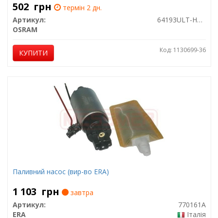
502
грн
термін 2 дн.
Артикул:
64193ULT-HCB
OSRAM
Код: 1130699-36
КУПИТИ
Паливний насос (вир-во ERA)
1 103
грн
завтра
Артикул:
770161A
ERA
Італія