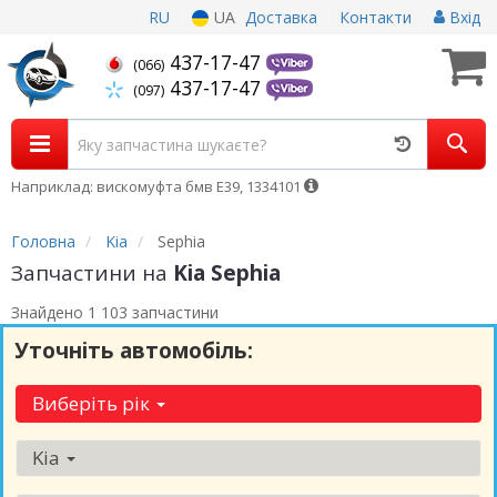
RU
UA
Доставка
Контакти
Вхід
437-17-47
(066)
437-17-47
(097)
Наприклад: вискомуфта бмв Е39, 1334101
Головна
Kia
Sephia
Запчастини на
Kia Sephia
Знайдено 1 103 запчастини
Уточніть автомобіль:
Виберіть рік
Kia