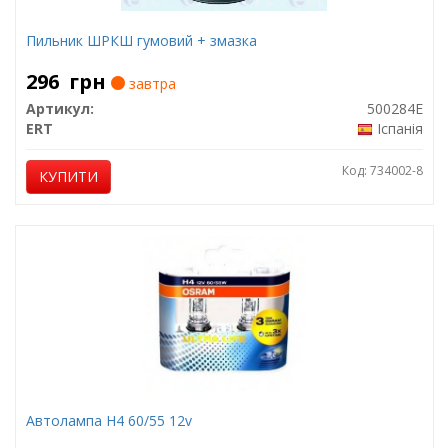
Пильник ШРКШ гумовий + змазка
296
грн
завтра
Артикул:
500284E
ERT
Іспанія
Код: 734002-8
КУПИТИ
Автолампа H4 60/55 12v