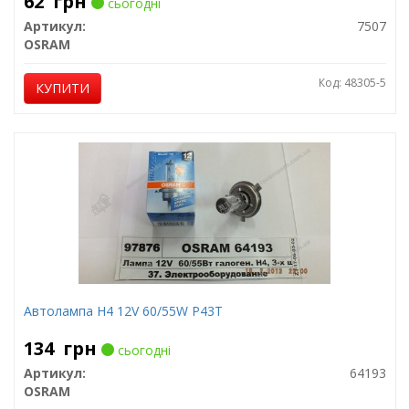
62
грн
сьогодні
Артикул:
7507
OSRAM
Код: 48305-5
КУПИТИ
Автолампа H4 12V 60/55W P43T
134
грн
сьогодні
Артикул:
64193
OSRAM