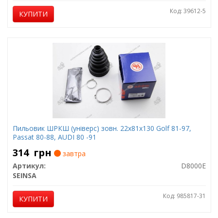
Код: 39612-5
КУПИТИ
Пильовик ШРКШ (універс) зовн. 22x81x130 Golf 81-97,
Passat 80-88, AUDI 80 -91
314
грн
завтра
Артикул:
D8000E
SEINSA
Код: 985817-31
КУПИТИ