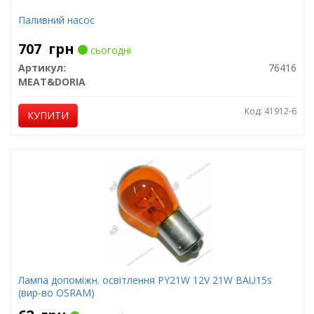
Паливний насос
707
грн
сьогодні
Артикул:
76416
MEAT&DORIA
Код: 41912-6
КУПИТИ
Лампа допоміжн. освітлення РY21W 12V 21W ВАU15s
(вир-во OSRAM)