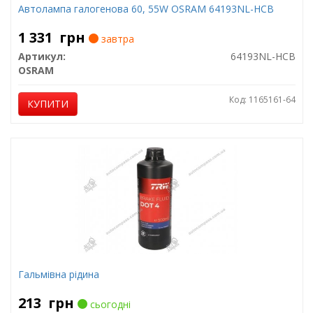
Автолампа галогенова 60, 55W OSRAM 64193NL-HCB
1 331
грн
завтра
Артикул:
64193NL-HCB
OSRAM
Код: 1165161-64
КУПИТИ
Гальмівна рідина
213
грн
сьогодні