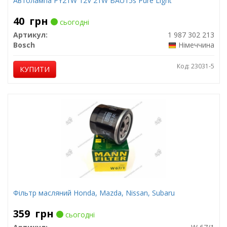
Автолампа PY21W 12V 21W BAU15s Pure Light
40
грн
сьогодні
Артикул:
1 987 302 213
Bosch
Німеччина
Код: 23031-5
КУПИТИ
Фільтр масляний Honda, Mazda, Nissan, Subaru
359
грн
сьогодні