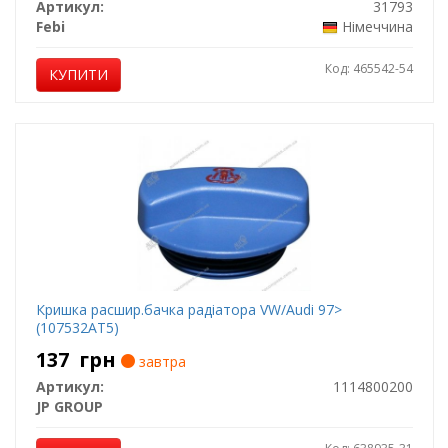
Артикул:
31793
Febi
Німеччина
Код: 465542-54
КУПИТИ
Кришка расшир.бачка радіатора VW/Audi 97>
(107532AT5)
137
грн
завтра
Артикул:
1114800200
JP GROUP