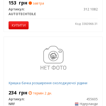
153
грн
завтра
Артикул:
312 1082
AUTOTECHTEILE
Код: 3383966-31
КУПИТИ
Кришка бачка розширення охолоджуючої рідини
234
грн
термін 2 дн.
Артикул:
455605
NRF
Нідерланди