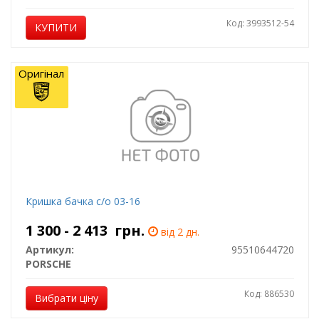
Код: 3993512-54
КУПИТИ
Оригінал
Кришка бачка с/о 03-16
1 300 - 2 413
грн.
від 2 дн.
Артикул:
95510644720
PORSCHE
Код: 886530
Вибрати ціну