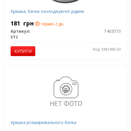
Кришка, бачок охолоджуючої рідини
181
грн
термін 2 дн.
Артикул:
T403573
STC
Код: 3381466-33
КУПИТИ
Кришка розширювального бачка