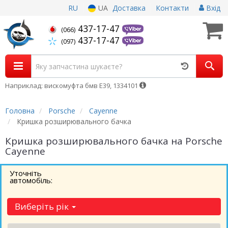
RU
UA
Доставка
Контакти
Вхід
437-17-47
(066)
437-17-47
(097)
Наприклад: вискомуфта бмв Е39, 1334101
Головна
Porsche
Cayenne
Кришка розширювального бачка
Кришка розширювального бачка на Porsche
Cayenne
Уточніть
автомобіль:
Виберіть рік