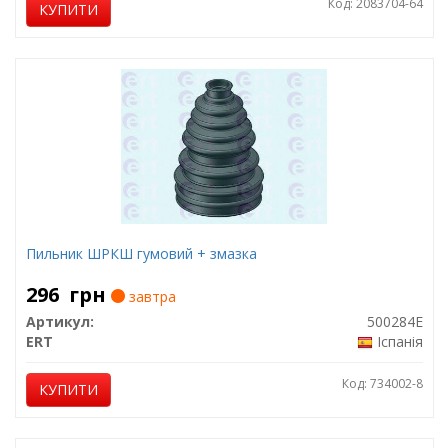
Код: 2083704-64
КУПИТИ
Пильник ШРКШ гумовий + змазка
296
грн
завтра
Артикул:
500284E
ERT
Іспанія
Код: 734002-8
КУПИТИ