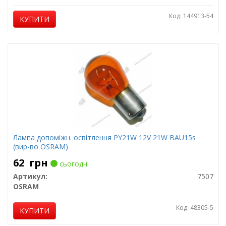
Код: 144913-54
КУПИТИ
Лампа допоміжн. освітлення РY21W 12V 21W ВАU15s
(вир-во OSRAM)
62
грн
сьогодні
Артикул:
7507
OSRAM
Код: 48305-5
КУПИТИ