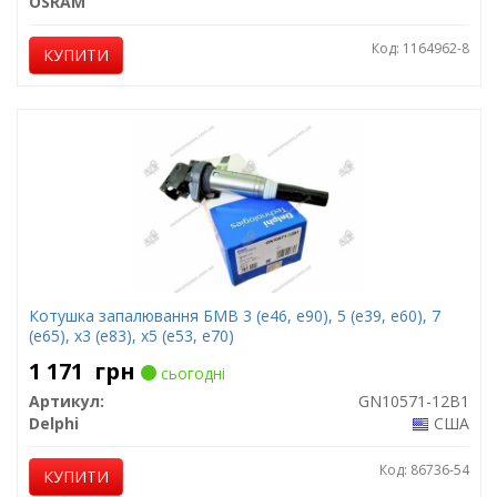
OSRAM
Код: 1164962-8
КУПИТИ
Котушка запалювання БМВ 3 (е46, е90), 5 (е39, е60), 7
(е65), х3 (е83), х5 (е53, е70)
1 171
грн
сьогодні
Артикул:
GN10571-12B1
Delphi
США
Код: 86736-54
КУПИТИ