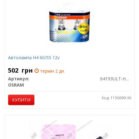
Автолампа H4 60/55 12v
502
грн
термін 2 дн.
Артикул:
64193ULT-HCB
OSRAM
Код: 1130699-36
КУПИТИ