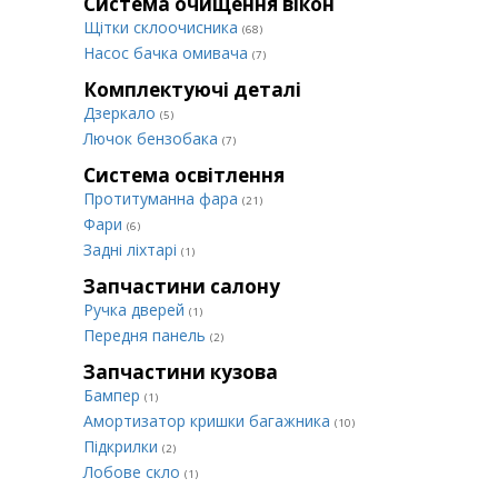
Система очищення вікон
Щітки склоочисника
(68)
Насос бачка омивача
(7)
Комплектуючі деталі
Дзеркало
(5)
Лючок бензобака
(7)
Система освітлення
Протитуманна фара
(21)
Фари
(6)
Задні ліхтарі
(1)
Запчастини салону
Ручка дверей
(1)
Передня панель
(2)
Запчастини кузова
Бампер
(1)
Амортизатор кришки багажника
(10)
Підкрилки
(2)
Лобове скло
(1)