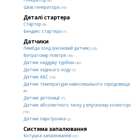
(6)
Шків генератора
(19)
Деталі стартера
Стартер
(9)
Бендикс стартера
(1)
Датчики
Лямбда зонд (кисневий датчик)
(25)
Витратомір повітря
(18)
Датчик наддуву турбіни
(45)
Датчик заднього ходу
(7)
Датчик АБС
(14)
Датчик температури навколишнього середовища
(8)
Датчик детонації
(7)
Датчик абсолютного тиску у впускному колекторі
(10)
Датчик парктроніка
(2)
Система запалювання
Котушка запалювання
(37)