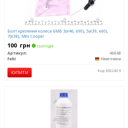
Болт кріплення колеса БМВ 3(е46, е90), 5(е39, е60),
7(е38), Mini Cooper
100
грн
сьогодні
Артикул:
46648
Febi
Німеччина
Код: 692240-9
КУПИТИ