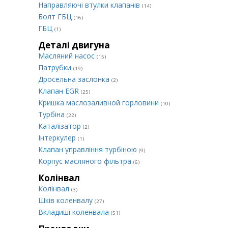
Направляючі втулки клапанів
(14)
Болт ГБЦ
(16)
ГБЦ
(1)
Деталі двигуна
Масляний насос
(15)
Патрубки
(19)
Дросельна заслонка
(2)
Клапан EGR
(25)
Кришка маслозаливной горловини
(10)
Турбіна
(22)
Каталізатор
(2)
Інтеркулер
(1)
Клапан управління турбіною
(9)
Корпус масляного фільтра
(6)
Колінвал
Колінвал
(3)
Шків коленвалу
(27)
Вкладиші коленвала
(51)