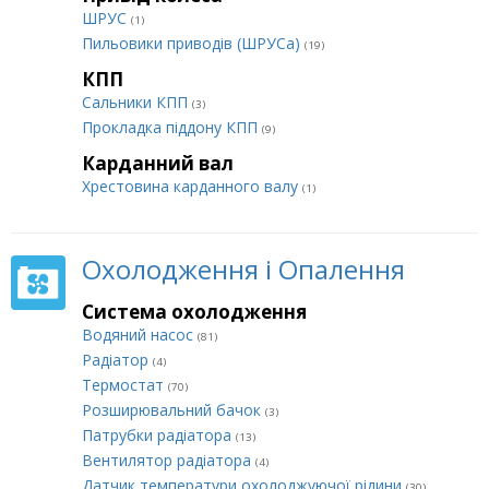
ШРУС
(1)
Пильовики приводів (ШРУСа)
(19)
КПП
Сальники КПП
(3)
Прокладка піддону КПП
(9)
Карданний вал
Хрестовина карданного валу
(1)
Охолодження і Опалення
Система охолодження
Водяний насос
(81)
Радіатор
(4)
Термостат
(70)
Розширювальний бачок
(3)
Патрубки радіатора
(13)
Вентилятор радіатора
(4)
Датчик температури охолоджуючої рідини
(30)