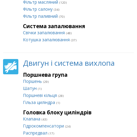
Фільтр масляний
(120)
Фільтр салону
(34)
Фільтр паливний
(70)
Система запалювання
Свічки запалювання
(48)
Котушка запалювання
(37)
Двигун і система вихлопа
Поршнева група
Поршень
(29)
Шатун
(1)
Поршневі кільця
(28)
Гільза циліндра
(1)
Головка блоку циліндрів
Клапана
(43)
Гідрокомпенсатори
(24)
Распредвал
(17)