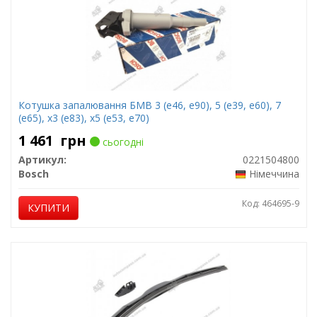
Котушка запалювання БМВ 3 (е46, е90), 5 (е39, е60), 7
(е65), х3 (е83), х5 (е53, е70)
1 461
грн
сьогодні
Артикул:
0221504800
Bosch
Німеччина
Код: 464695-9
КУПИТИ