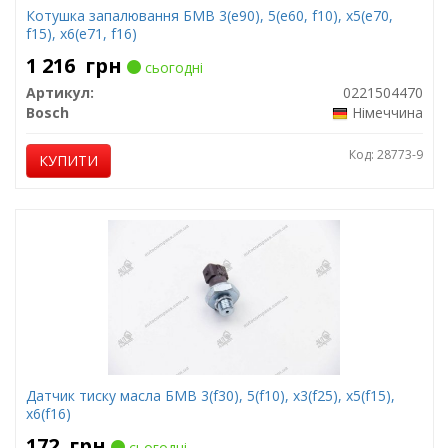
Котушка запалювання БМВ 3(е90), 5(е60, f10), х5(е70,
f15), x6(e71, f16)
1 216
грн
сьогодні
Артикул:
0221504470
Bosch
Німеччина
Код: 28773-9
КУПИТИ
Датчик тиску масла БМВ 3(f30), ​​5(f10), x3(f25), x5(f15),
x6(f16)
172
грн
сьогодні