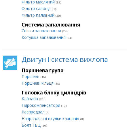
Фільтр масляний
(82)
Фільтр салону
(31)
Фільтр паливний
(30)
Система запалювання
Свічки запалювання
(24)
Котушка запалювання
(34)
Двигун і система вихлопа
Поршнева група
Поршень
(16)
Поршневі кільця
(15)
Головка блоку циліндрів
Клапана
(25)
Гідрокомпенсатори
(19)
Распредвал
(4)
Направляючі втулки клапанів
(8)
Болт ГБЦ
(10)