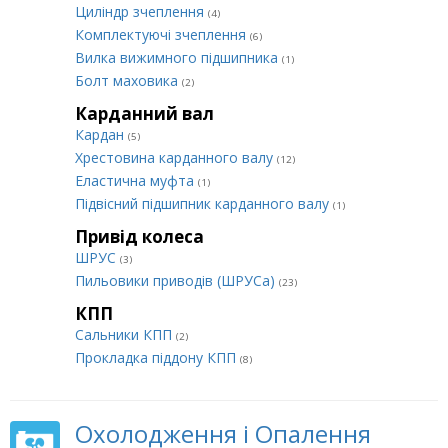
Циліндр зчеплення
(4)
Комплектуючі зчеплення
(6)
Вилка вижимного підшипника
(1)
Болт маховика
(2)
Карданний вал
Кардан
(5)
Хрестовина карданного валу
(12)
Еластична муфта
(1)
Підвісний підшипник карданного валу
(1)
Привід колеса
ШРУС
(3)
Пильовики приводів (ШРУСа)
(23)
КПП
Сальники КПП
(2)
Прокладка піддону КПП
(8)
Охолодження і Опалення