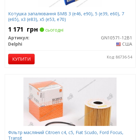
Котушка запалювання БМВ 3 (е46, е90), 5 (е39, е60), 7
(е65), х3 (е83), х5 (е53, е70)
1 171
грн
сьогодні
Артикул:
GN10571-12B1
Delphi
США
Код: 86736-54
КУПИТИ
Фільтр масляний Citroen c4, c5, Fiat Scudo, Ford Focus,
Transit