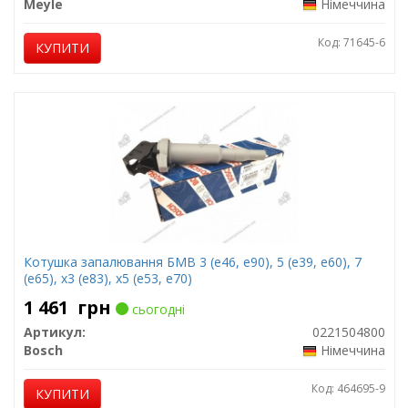
Meyle
Німеччина
Код: 71645-6
КУПИТИ
Котушка запалювання БМВ 3 (е46, е90), 5 (е39, е60), 7
(е65), х3 (е83), х5 (е53, е70)
1 461
грн
сьогодні
Артикул:
0221504800
Bosch
Німеччина
Код: 464695-9
КУПИТИ