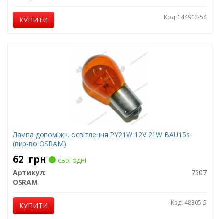
Код: 144913-54
КУПИТИ
Лампа допоміжн. освітлення РY21W 12V 21W ВАU15s
(вир-во OSRAM)
62
грн
сьогодні
Артикул:
7507
OSRAM
Код: 48305-5
КУПИТИ