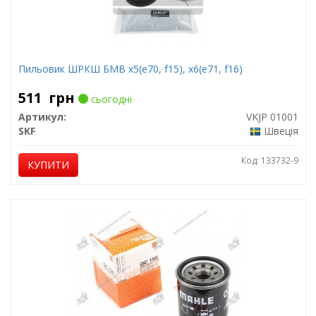
Пильовик ШРКШ БМВ x5(e70, f15), x6(e71, f16)
511
грн
сьогодні
Артикул:
VKJP 01001
SKF
Швеція
Код: 133732-9
КУПИТИ