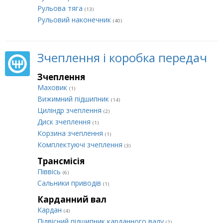
Рульова тяга
(13)
Рульовий наконечник
(40)
Зчеплення і коробка передач
Зчеплення
Маховик
(1)
Вижимний підшипник
(14)
Циліндр зчеплення
(2)
Диск зчеплення
(1)
Корзина зчеплення
(1)
Комплектуючі зчеплення
(3)
Трансмісія
Піввісь
(6)
Сальники приводів
(1)
Карданний вал
Кардан
(4)
Підвісний підшипник карданного валу
(2)