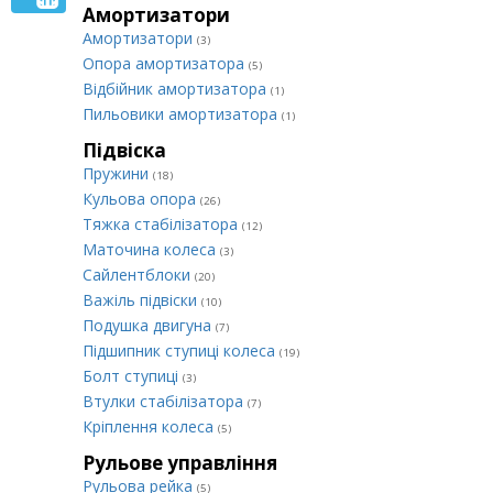
Амортизатори
Амортизатори
(3)
Опора амортизатора
(5)
Відбійник амортизатора
(1)
Пильовики амортизатора
(1)
Підвіска
Пружини
(18)
Кульова опора
(26)
Тяжка стабілізатора
(12)
Маточина колеса
(3)
Сайлентблоки
(20)
Важіль підвіски
(10)
Подушка двигуна
(7)
Підшипник ступиці колеса
(19)
Болт ступиці
(3)
Втулки стабілізатора
(7)
Кріплення колеса
(5)
Рульове управління
Рульова рейка
(5)