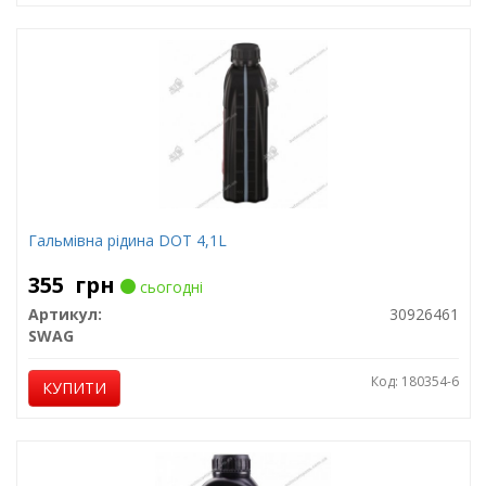
Гальмівна рідина DOT 4,1L
355
грн
сьогодні
Артикул:
30926461
SWAG
Код: 180354-6
КУПИТИ