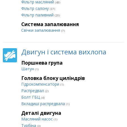
Фільтр масляний
(48)
Фільтр салону
(37)
Фільтр паливний
(20)
Система запалювання
Свічки запалювання
(7)
Двигун і система вихлопа
Поршнева група
Шатун
(1)
Головка блоку циліндрів
Гідрокомпенсатори
(1)
Распредвал
(2)
Болт ГБЦ
(4)
Вкладиші распредвала
(1)
Деталі двигуна
Масляний насос
(1)
Турбіна
(3)