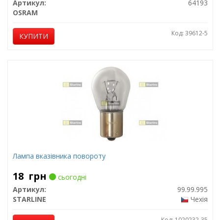
Артикул:
64193
OSRAM
Код: 39612-5
КУПИТИ
Лампа вказівника повороту
18
грн
сьогодні
Артикул:
99.99.995
STARLINE
Чехія
Код: 1020232-35