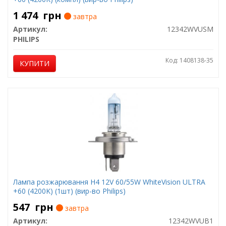
1 474
грн
завтра
Артикул:
12342WVUSM
PHILIPS
Код: 1408138-35
КУПИТИ
Лампа розжарювання H4 12V 60/55W WhiteVision ULTRA
+60 (4200K) (1шт) (вир-во Philips)
547
грн
завтра
Артикул:
12342WVUB1