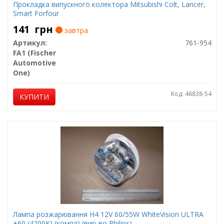
Прокладка випускного колектора Mitsubishi Colt, Lancer,
Smart Forfour
141
грн
завтра
Артикул:
761-954
FA1 (Fischer
Automotive
One)
Код: 46838-54
КУПИТИ
Лампа розжарювання H4 12V 60/55W WhiteVision ULTRA
+60 (4200K) (компл) (вир-во Philips)