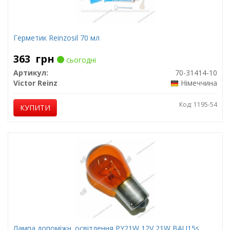
Герметик Reinzosil 70 мл
363
грн
сьогодні
Артикул:
70-31414-10
Victor Reinz
Німеччина
Код: 1195-54
КУПИТИ
Лампа допоміжн. освітлення РY21W 12V 21W ВАU15s