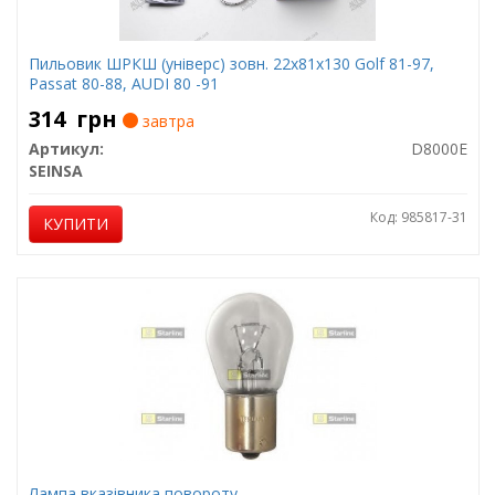
Пильовик ШРКШ (універс) зовн. 22x81x130 Golf 81-97,
Passat 80-88, AUDI 80 -91
314
грн
завтра
Артикул:
D8000E
SEINSA
Код: 985817-31
КУПИТИ
Лампа вказівника повороту