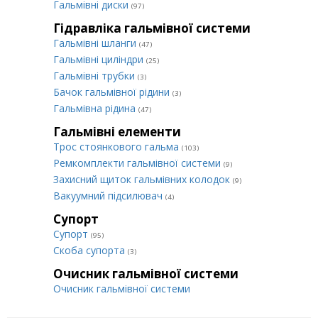
Гальмівні диски
(97)
Гідравліка гальмівної системи
Гальмівні шланги
(47)
Гальмівні циліндри
(25)
Гальмівні трубки
(3)
Бачок гальмівної рідини
(3)
Гальмівна рідина
(47)
Гальмівні елементи
Трос стоянкового гальма
(103)
Ремкомплекти гальмівної системи
(9)
Захисний щиток гальмівних колодок
(9)
Вакуумний підсилювач
(4)
Супорт
Супорт
(95)
Cкоба супорта
(3)
Очисник гальмівної системи
Очисник гальмівної системи