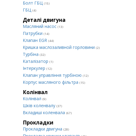
Болт ГБЦ
(15)
ГБЦ
(4)
Деталі двигуна
Масляний насос
(13)
Патрубки
(14)
Клапан EGR
(44)
Кришка маслозаливной горловини
(2)
Турбіна
(32)
Каталізатор
(1)
Інтеркулер
(12)
Клапан управління турбіною
(12)
Корпус масляного фільтра
(15)
Колінвал
Колінвал
(9)
Шків коленвалу
(37)
Вкладиші коленвала
(67)
Прокладки
Прокладки двигуна
(28)
Прокладка кришки клапанів