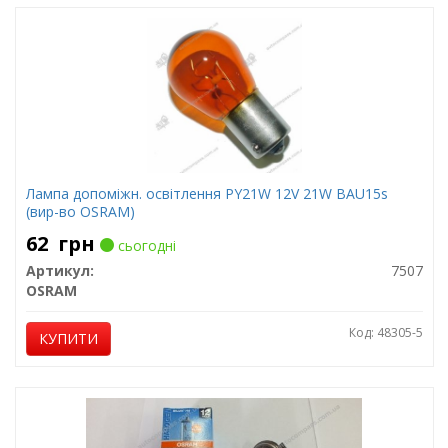
Лампа допоміжн. освітлення РY21W 12V 21W ВАU15s
(вир-во OSRAM)
62
грн
сьогодні
Артикул:
7507
OSRAM
Код: 48305-5
КУПИТИ