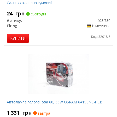
Сальник клапана гумовий
24
грн
сьогодні
Артикул:
403.730
Elring
Німеччина
Код: 32018-5
КУПИТИ
Автолампа галогенова 60, 55W OSRAM 64193NL-HCB
1 331
грн
завтра