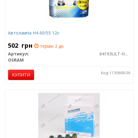
Автолампа H4 60/55 12v
502
грн
термін 2 дн.
Артикул:
64193ULT-HCB
OSRAM
Код: 1130699-36
КУПИТИ