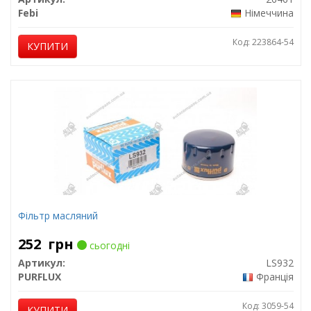
Febi
Німеччина
Код: 223864-54
КУПИТИ
Фільтр масляний
252
грн
сьогодні
Артикул:
LS932
PURFLUX
Франція
Код: 3059-54
КУПИТИ