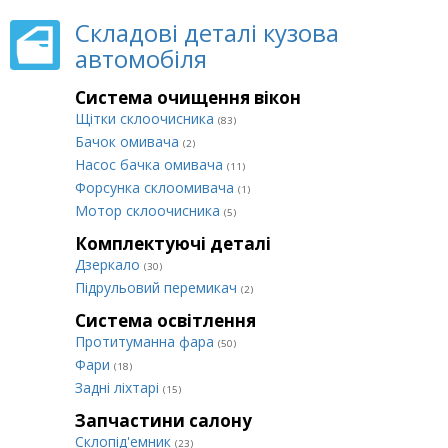
Складові деталі кузова
автомобіля
Система очищення вікон
Щітки склоочисника
(83)
Бачок омивача
(2)
Насос бачка омивача
(11)
Форсунка склоомивача
(1)
Мотор склоочисника
(5)
Комплектуючі деталі
Дзеркало
(30)
Підрульовий перемикач
(2)
Система освітлення
Протитуманна фара
(50)
Фари
(18)
Задні ліхтарі
(15)
Запчастини салону
Склопід'емник
(23)