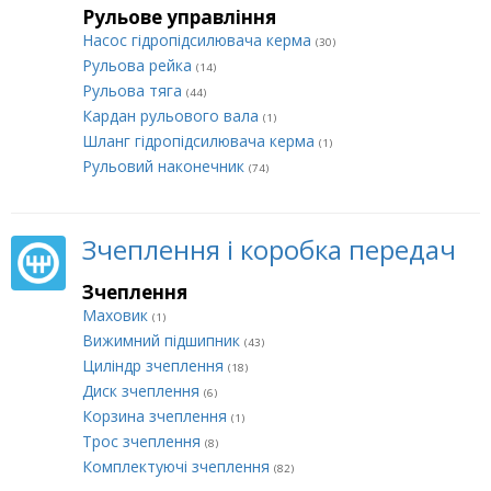
Рульове управління
Насос гідропідсилювача керма
(30)
Рульова рейка
(14)
Рульова тяга
(44)
Кардан рульового вала
(1)
Шланг гідропідсилювача керма
(1)
Рульовий наконечник
(74)
Зчеплення і коробка передач
Зчеплення
Маховик
(1)
Вижимний підшипник
(43)
Циліндр зчеплення
(18)
Диск зчеплення
(6)
Корзина зчеплення
(1)
Трос зчеплення
(8)
Комплектуючі зчеплення
(82)