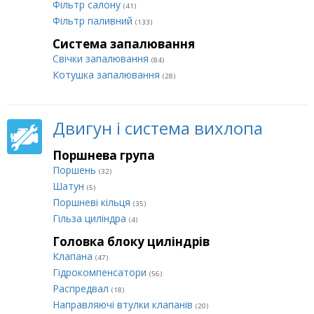
Фільтр салону
(41)
Фільтр паливний
(133)
Система запалювання
Свічки запалювання
(84)
Котушка запалювання
(28)
Двигун і система вихлопа
Поршнева група
Поршень
(32)
Шатун
(5)
Поршневі кільця
(35)
Гільза циліндра
(4)
Головка блоку циліндрів
Клапана
(47)
Гідрокомпенсатори
(56)
Распредвал
(18)
Направляючі втулки клапанів
(20)