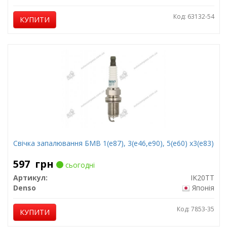
Код: 63132-54
КУПИТИ
Свічка запалювання БМВ 1(е87), 3(е46,е90), 5(е60) х3(е83)
597
грн
сьогодні
Артикул:
IK20TT
Denso
Японія
Код: 7853-35
КУПИТИ