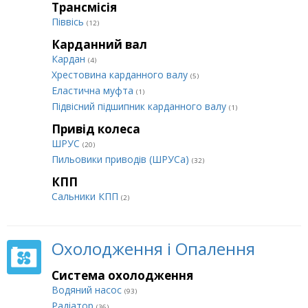
Трансмісія
Піввісь
(12)
Карданний вал
Кардан
(4)
Хрестовина карданного валу
(5)
Еластична муфта
(1)
Підвісний підшипник карданного валу
(1)
Привід колеса
ШРУС
(20)
Пильовики приводів (ШРУСа)
(32)
КПП
Сальники КПП
(2)
Охолодження і Опалення
Система охолодження
Водяний насос
(93)
Радіатор
(36)