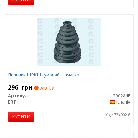
Пильник ШРКШ гумовий + змазка
296
грн
завтра
Артикул:
500284E
ERT
Іспанія
Код: 734002-8
КУПИТИ