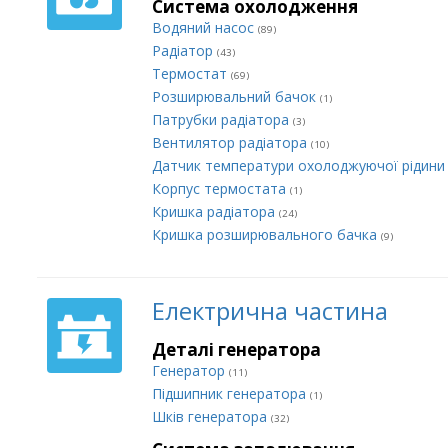
Система охолодження
Водяний насос
(89)
Радіатор
(43)
Термостат
(69)
Розширювальний бачок
(1)
Патрубки радіатора
(3)
Вентилятор радіатора
(10)
Датчик температури охолоджуючої рідин
Корпус термостата
(1)
Кришка радіатора
(24)
Кришка розширювального бачка
(9)
Електрична частина
Деталі генератора
Генератор
(11)
Підшипник генератора
(1)
Шків генератора
(32)