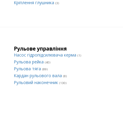
Кріплення глушника
(3)
Рульове управління
Насос гідропідсилювача керма
(1)
Рульова рейка
(40)
Рульова тяга
(89)
Кардан рульового вала
(8)
Рульовий наконечник
(130)