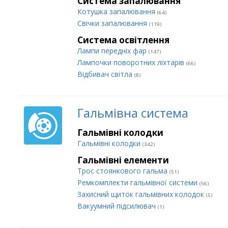
Система запалювання
Котушка запалювання
(64)
Свічки запалювання
(119)
Система освітлення
Лампи передніх фар
(147)
Лампочки поворотних ліхтарів
(66)
Відбивач світла
(8)
Гальмівна система
Гальмівні колодки
Гальмівні колодки
(342)
Гальмівні елементи
Трос стоянкового гальма
(51)
Ремкомплекти гальмівної системи
(56)
Захисний щиток гальмівних колодок
(5)
Вакуумний підсилювач
(1)