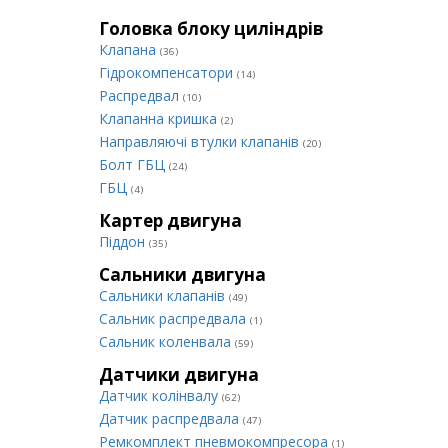
Головка блоку циліндрів
Клапана
(36)
Гідрокомпенсатори
(14)
Распредвал
(10)
Клапанна кришка
(2)
Направляючі втулки клапанів
(20)
Болт ГБЦ
(24)
ГБЦ
(4)
Картер двигуна
Піддон
(35)
Сальники двигуна
Сальники клапанів
(49)
Сальник распредвала
(1)
Сальник коленвала
(59)
Датчики двигуна
Датчик колінвалу
(62)
Датчик распредвала
(47)
Ремкомплект пневмокомпресора
(1)