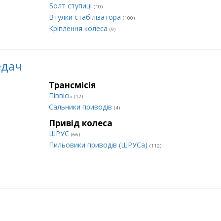
Болт ступиці
(10)
Втулки стабілізатора
(100)
Кріплення колеса
(9)
едач
Трансмісія
Піввісь
(12)
Сальники приводів
(4)
Привід колеса
ШРУС
(66)
Пильовики приводів (ШРУСа)
(112)