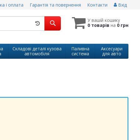
ка і оплата
Гарантія та повернення
Контакти
Вхід
У вашій кошику
0 товарів
на
0 грн
на
Складові деталі кузова
Паливна
Аксесуари
а
автомобіля
система
для авто