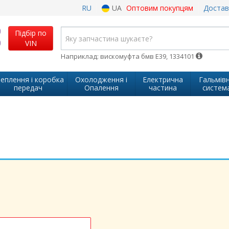
RU
UA
Оптовим покупцям
Достав
Підбір по
VIN
Наприклад: вискомуфта бмв Е39, 1334101
еплення і коробка
Охолодження і
Електрична
Гальмів
передач
Опалення
частина
систем