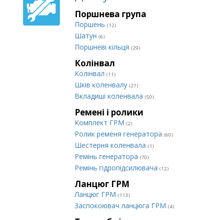
Поршнева група
Поршень
(12)
Шатун
(6)
Поршневі кільця
(29)
Колінвал
Колінвал
(11)
Шків коленвалу
(27)
Вкладиші коленвала
(50)
Ремені і ролики
Комплект ГРМ
(2)
Ролик ременя генератора
(60)
Шестерня коленвала
(1)
Ремінь генератора
(70)
Ремінь гідропідсилювача
(12)
Ланцюг ГРМ
Ланцюг ГРМ
(113)
Заспокоювач ланцюга ГРМ
(4)