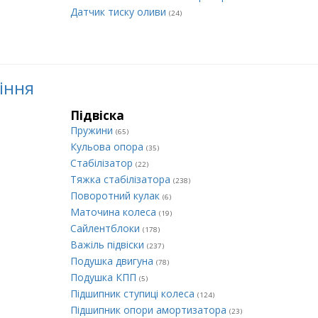
Датчик тиску оливи
(24)
ління
Підвіска
Пружини
(65)
Кульова опора
(35)
Стабілізатор
(22)
Тяжка стабілізатора
(238)
Поворотний кулак
(6)
Маточина колеса
(19)
Сайлентблоки
(178)
Важіль підвіски
(237)
Подушка двигуна
(78)
Подушка КПП
(5)
Підшипник ступиці колеса
(124)
Підшипник опори амортизатора
(23)