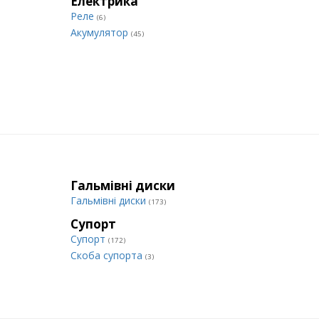
Електрика
Реле
(6)
Акумулятор
(45)
Гальмівні диски
Гальмівні диски
(173)
Супорт
Супорт
(172)
Cкоба супорта
(3)