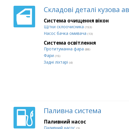
Складові деталі кузова а
Система очищення вікон
Щітки склоочисника
(153)
Насос бачка омивача
(13)
Система освітлення
Протитуманна фара
(88)
Фари
(15)
Задні ліхтарі
(4)
Паливна система
Паливний насос
Паливний насос
(3)