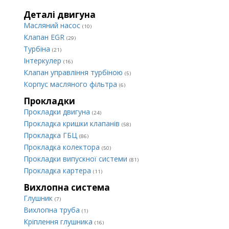
Деталі двигуна
Масляний насос
(10)
Клапан EGR
(29)
Турбіна
(21)
Інтеркулер
(16)
Клапан управління турбіною
(5)
Корпус масляного фільтра
(6)
Прокладки
Прокладки двигуна
(24)
Прокладка кришки клапанів
(58)
Прокладка ГБЦ
(86)
Прокладка колектора
(50)
Прокладки випускної системи
(81)
Прокладка картера
(11)
Вихлопна система
Глушник
(7)
Вихлопна труба
(1)
Кріплення глушника
(16)