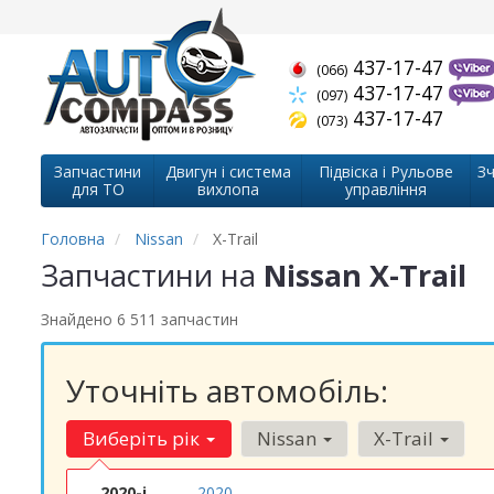
437-17-47
(066)
437-17-47
(097)
437-17-47
(073)
Запчастини
Двигун і система
Підвіска і Рульове
Зч
для ТО
вихлопа
управління
Головна
Nissan
X-Trail
Запчастини на
Nissan X-Trail
Знайдено 6 511 запчастин
Уточніть автомобіль:
Виберіть рік
Nissan
X-Trail
2020-і
2020