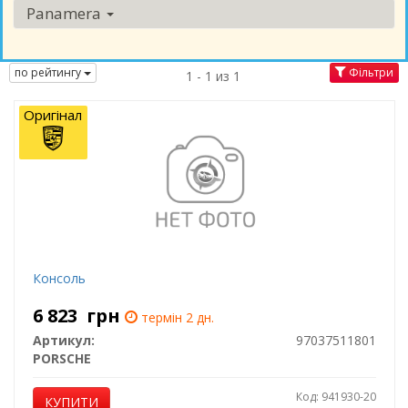
Panamera
по рейтингу
Фільтри
1 - 1 из 1
Оригінал
Консоль
6 823
грн
термін 2 дн.
Артикул:
97037511801
PORSCHE
Код: 941930-20
КУПИТИ