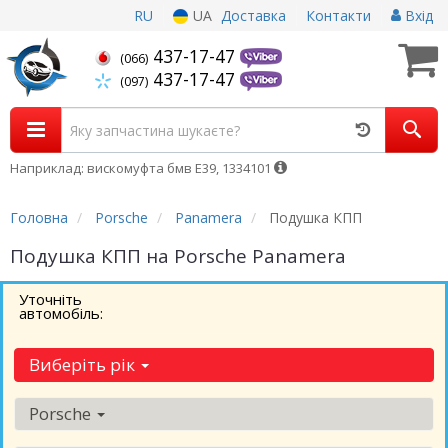
RU
UA
Доставка
Контакти
Вхід
437-17-47
(066)
437-17-47
(097)
Наприклад: вискомуфта бмв Е39, 1334101
Головна
Porsche
Panamera
Подушка КПП
Подушка КПП на Porsche Panamera
Уточніть
автомобіль:
Виберіть рік
Porsche