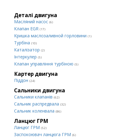
Деталі двигуна
Масляний насос
(6)
Клапан EGR
(17)
Кришка маслозаливной горловини
(1)
Турбіна
(10)
Каталізатор
(2)
Інтеркулер
(5)
Клапан управління турбіною
(5)
Картер двигуна
Піддон
(24)
Сальники двигуна
Сальники клапанів
(62)
Сальник распредвала
(32)
Сальник коленвала
(86)
Ланцюг ГРМ
Ланцюг ГРМ
(52)
Заспокоювач ланцюга ГРМ
(6)