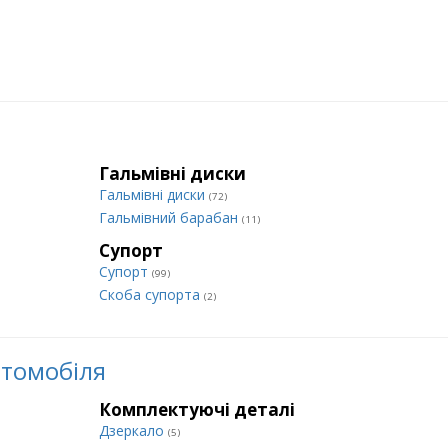
Гальмівні диски
Гальмівні диски
(72)
Гальмівний барабан
(11)
Супорт
Супорт
(99)
Cкоба супорта
(2)
втомобіля
Комплектуючі деталі
Дзеркало
(5)