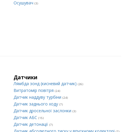
Осушувач
(3)
Датчики
Лямбда зонд (кисневий датчик)
(26)
Витратомір повітря
(24)
Датчик наддуву турбіни
(24)
Датчик заднього ходу
(7)
Датчик дросельної заслонки
(3)
Датчик АБС
(15)
Датчик детонації
(7)
Датчик абсолютного тиску у впускному колекторі
(7)