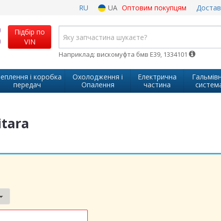
RU
UA
Оптовим покупцям
Достав
Підбір по
VIN
Наприклад: вискомуфта бмв Е39, 1334101
еплення і коробка
Охолодження і
Електрична
Гальмів
передач
Опалення
частина
систем
itara