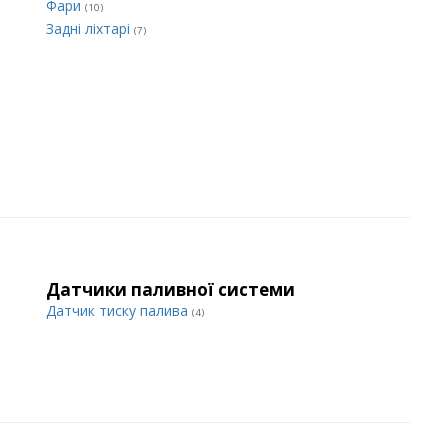
Фари
(10)
Задні ліхтарі
(7)
Датчики паливної системи
Датчик тиску палива
(4)