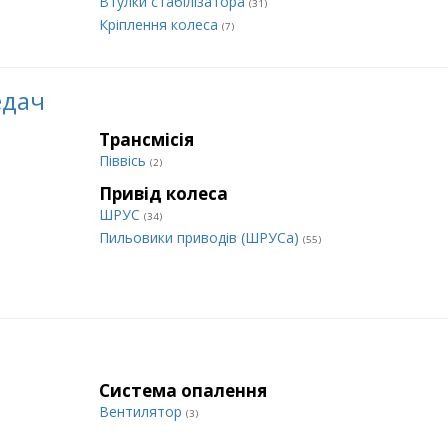
Втулки стабілізатора
(31)
Кріплення колеса
(7)
едач
Трансмісія
Піввісь
(2)
Привід колеса
ШРУС
(34)
Пильовики приводів (ШРУСа)
(55)
Система опалення
Вентилятор
(3)