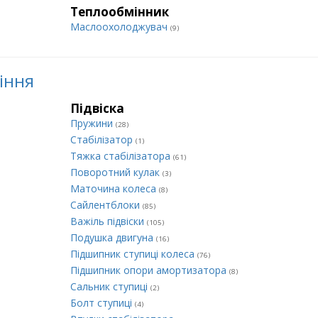
Теплообмінник
Маслоохолоджувач
(9)
ління
Підвіска
Пружини
(28)
Стабілізатор
(1)
Тяжка стабілізатора
(61)
Поворотний кулак
(3)
Маточина колеса
(8)
Сайлентблоки
(85)
Важіль підвіски
(105)
Подушка двигуна
(16)
Підшипник ступиці колеса
(76)
Підшипник опори амортизатора
(8)
Сальник ступиці
(2)
Болт ступиці
(4)