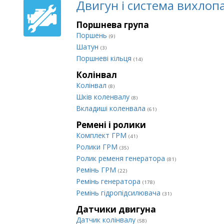
Двигун і система вихлоп
Поршнева група
Поршень
(9)
Шатун
(3)
Поршневі кільця
(14)
Колінвал
Колінвал
(8)
Шків коленвалу
(8)
Вкладиші коленвала
(61)
Ремені і ролики
Комплект ГРМ
(41)
Ролики ГРМ
(35)
Ролик ременя генератора
(81)
Ремінь ГРМ
(22)
Ремінь генератора
(178)
Ремінь гідропідсилювача
(31)
Датчики двигуна
Датчик колінвалу
(58)