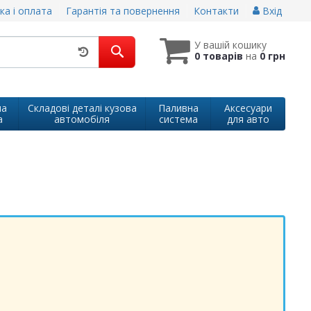
ка і оплата
Гарантія та повернення
Контакти
Вхід
У вашій кошику
0 товарів
на
0 грн
на
Складові деталі кузова
Паливна
Аксесуари
а
автомобіля
система
для авто