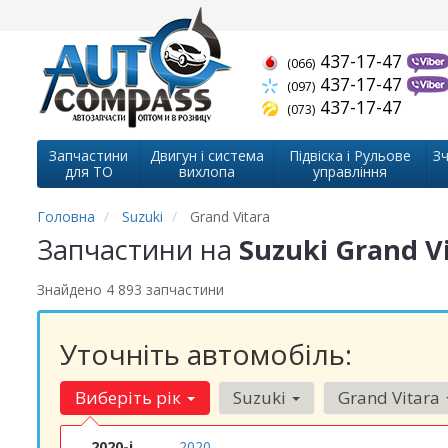
437-17-47
(066)
437-17-47
(097)
437-17-47
(073)
Запчастини
Двигун і система
Підвіска і Рульове
Зч
для ТО
вихлопа
управління
Головна
Suzuki
Grand Vitara
Запчастини на
Suzuki Grand V
Знайдено 4 893 запчастини
Уточніть автомобіль:
Виберіть рік
Suzuki
Grand Vitara
2020-і
2020