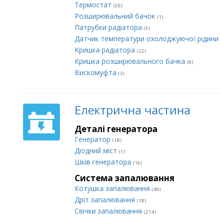
Термостат
(59)
Розширювальний бачок
(1)
Патрубки радіатора
(5)
Датчик температури охолоджуючої рідин
Кришка радіатора
(22)
Кришка розширювального бачка
(8)
Вискомуфта
(3)
Електрична частина
Деталі генератора
Генератор
(18)
Діодний міст
(1)
Шків генератора
(16)
Система запалювання
Котушка запалювання
(49)
Дріт запалювання
(18)
Свічки запалювання
(214)