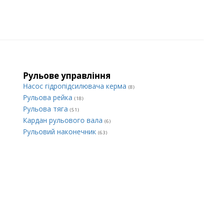
Рульове управління
Насос гідропідсилювача керма
(8)
Рульова рейка
(18)
Рульова тяга
(51)
Кардан рульового вала
(6)
Рульовий наконечник
(63)