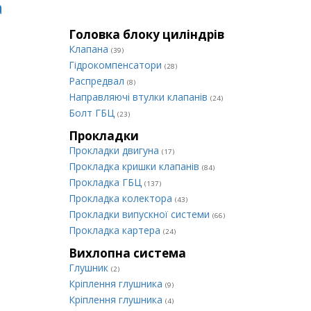
а
Головка блоку циліндрів
Клапана
(39)
Гідрокомпенсатори
(28)
Распредвал
(8)
Направляючі втулки клапанів
(24)
Болт ГБЦ
(23)
Прокладки
Прокладки двигуна
(17)
Прокладка кришки клапанів
(84)
Прокладка ГБЦ
(137)
Прокладка колектора
(43)
Прокладки випускної системи
(66)
Прокладка картера
(24)
Вихлопна система
Глушник
(2)
Кріплення глушника
(9)
Кріплення глушника
(4)