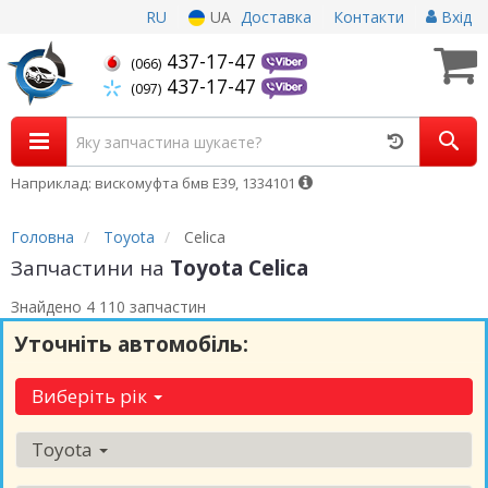
RU
UA
Доставка
Контакти
Вхід
437-17-47
(066)
437-17-47
(097)
Наприклад: вискомуфта бмв Е39, 1334101
Головна
Toyota
Celica
Запчастини на
Toyota Celica
Знайдено 4 110 запчастин
Уточніть автомобіль:
Виберіть рік
Toyota