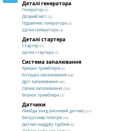
Деталі генератора
Генератор
(5)
Діодний міст
(2)
Підшипник генератора
(2)
Щітки генератора
(4)
Деталі стартера
Стартер
(7)
Щітки стартера
(7)
Система запалювання
Кришка трамблера
(2)
Котушка запалювання
(54)
Дріт запалювання
(40)
Свічки запалювання
(232)
Бігунок трамблера
(7)
Датчики
Лямбда зонд (кисневий датчик)
(21)
Витратомір повітря
(14)
Датчик наддуву турбіни
(5)
Датчик заднього ходу