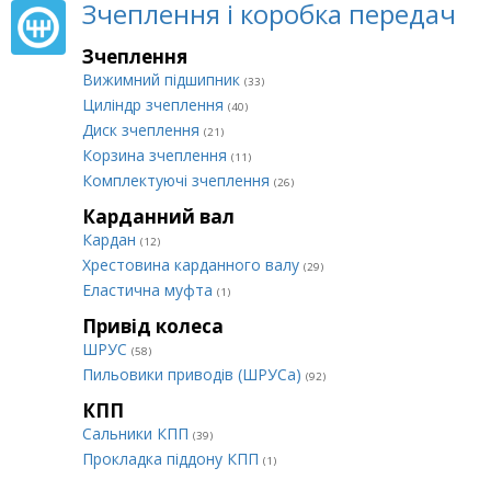
Зчеплення і коробка передач
Зчеплення
Вижимний підшипник
(33)
Циліндр зчеплення
(40)
Диск зчеплення
(21)
Корзина зчеплення
(11)
Комплектуючі зчеплення
(26)
Карданний вал
Кардан
(12)
Хрестовина карданного валу
(29)
Еластична муфта
(1)
Привід колеса
ШРУС
(58)
Пильовики приводів (ШРУСа)
(92)
КПП
Сальники КПП
(39)
Прокладка піддону КПП
(1)