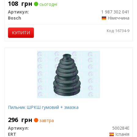
108
грн
сьогодні
Артикул:
1 987 302 041
Bosch
Німеччина
Код: 16734-9
КУПИТИ
Пильник ШРКШ гумовий + змазка
296
грн
завтра
Артикул:
500284E
ERT
Іспанія