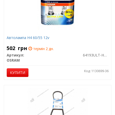
Автолампа H4 60/55 12v
502
грн
термін 2 дн.
Артикул:
64193ULT-HCB
OSRAM
Код: 1130699-36
КУПИТИ