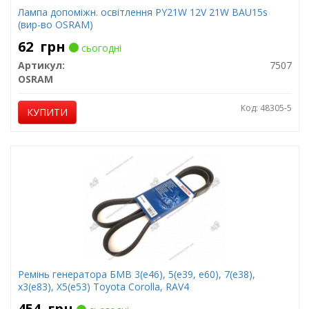
Лампа допоміжн. освітлення РY21W 12V 21W ВАU15s
(вир-во OSRAM)
62
грн
сьогодні
Артикул:
7507
OSRAM
Код: 48305-5
КУПИТИ
Ремінь генератора БМВ 3(е46), 5(е39, е60), 7(е38),
х3(е83), Х5(е53) Toyota Corolla, RAV4
454
грн