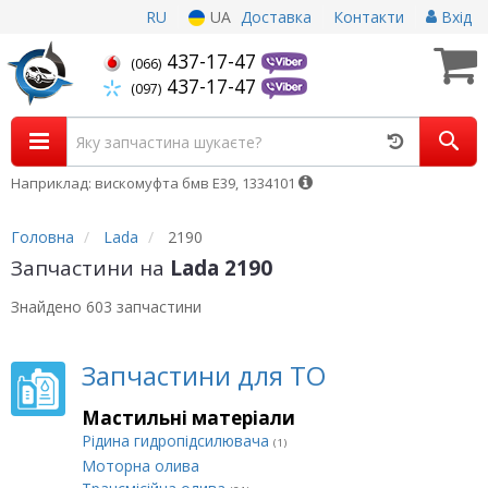
RU
UA
Доставка
Контакти
Вхід
437-17-47
(066)
437-17-47
(097)
Наприклад: вискомуфта бмв Е39, 1334101
Головна
Lada
2190
Запчастини на
Lada 2190
Знайдено 603 запчастини
Запчастини для ТО
Мастильні матеріали
Рідина гидропідсилювача
(1)
Моторна олива