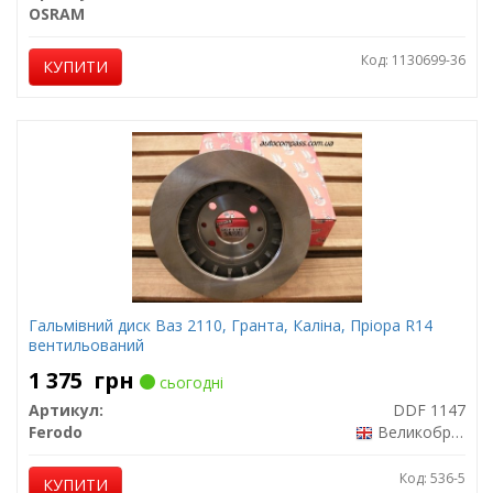
OSRAM
Код: 1130699-36
КУПИТИ
Гальмівний диск Ваз 2110, Гранта, Каліна, Пріора R14
вентильований
1 375
грн
сьогодні
Артикул:
DDF 1147
Ferodo
Великобританія
Код: 536-5
КУПИТИ