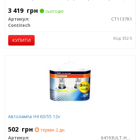
3 419
грн
сьогодні
Артикул:
CT1137K1
Contitech
Код: 352-5
КУПИТИ
Автолампа H4 60/55 12v
502
грн
термін 2 дн.
Артикул:
64193ULT-HCB