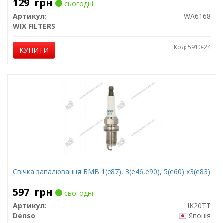
129
грн
сьогодні
Артикул:
WA6168
WIX FILTERS
Код: 5910-24
КУПИТИ
Свічка запалювання БМВ 1(е87), 3(е46,е90), 5(е60) х3(е83)
597
грн
сьогодні
Артикул:
IK20TT
Denso
Японія