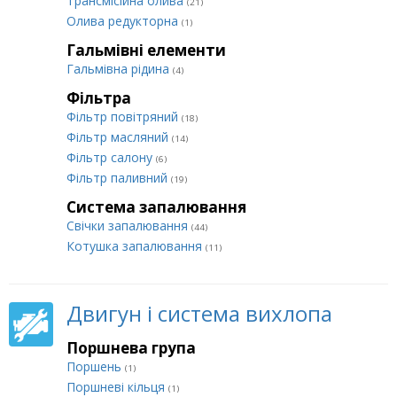
Трансмісійна олива
(21)
Олива редукторна
(1)
Гальмівні елементи
Гальмівна рідина
(4)
Фільтра
Фільтр повітряний
(18)
Фільтр масляний
(14)
Фільтр салону
(6)
Фільтр паливний
(19)
Система запалювання
Свічки запалювання
(44)
Котушка запалювання
(11)
Двигун і система вихлопа
Поршнева група
Поршень
(1)
Поршневі кільця
(1)