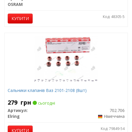
OSRAM
Код: 48305-5
КУПИТИ
Сальники клапанів Ваз 2101-2108 (8шт)
279
грн
сьогодні
Артикул:
702.706
Elring
Німеччина
Код: 79849-54
КУПИТИ