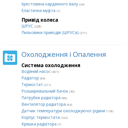
Хрестовина карданного валу
(24)
Еластична муфта
(1)
Привід колеса
ШРУС
(228)
Пильовики приводів (ШРУСа)
(271)
Охолодження і Опалення
Система охолодження
Водяний насос
(451)
Радіатор
(94)
Термостат
(211)
Розширювальний бачок
(30)
Патрубки радіатора
(99)
Вентилятор радіатора
(64)
Датчик температури охолоджуючої рідини
(118)
Корпус термостата
(152)
Кришка радіатора
(7)