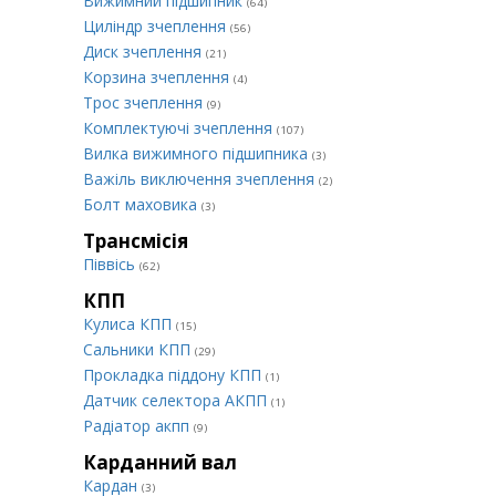
Вижимний підшипник
(64)
Циліндр зчеплення
(56)
Диск зчеплення
(21)
Корзина зчеплення
(4)
Трос зчеплення
(9)
Комплектуючі зчеплення
(107)
Вилка вижимного підшипника
(3)
Важіль виключення зчеплення
(2)
Болт маховика
(3)
Трансмісія
Піввісь
(62)
КПП
Кулиса КПП
(15)
Сальники КПП
(29)
Прокладка піддону КПП
(1)
Датчик селектора АКПП
(1)
Радіатор акпп
(9)
Карданний вал
Кардан
(3)