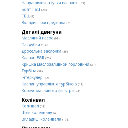
Направляючі втулки клапанів
(43)
Болт ГБЦ
(28)
ГБЦ
(8)
Вкладиші распредвала
(7)
Деталі двигуна
Масляний насос
(93)
Патрубки
(136)
Дросельна заслонка
(35)
Клапан EGR
(75)
Кришка маслозаливной горловини
(31)
Турбіна
(59)
Інтеркулер
(32)
Клапан управління турбіною
(11)
Корпус масляного фільтра
(24)
Колінвал
Колінвал
(18)
Шків коленвалу
(45)
Вкладиші коленвала
(175)