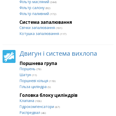
Фільтр масляний
(344)
Фільтр салону
(82)
Фільтр паливний
(172)
Система запалювання
Свічки запалювання
(191)
Котушка запалювання
(117)
Двигун і система вихлопа
Поршнева група
Поршень
(79)
Шатун
(11)
Поршневі кільця
(119)
Гільза циліндра
(5)
Головка блоку циліндрів
Клапана
(106)
Гідрокомпенсатори
(67)
Распредвал
(46)