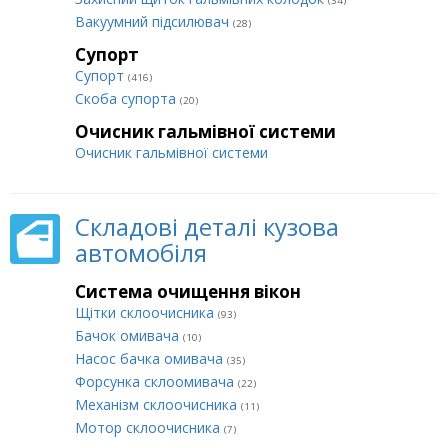
(34)
Вакуумний підсилювач
(28)
Супорт
Супорт
(416)
Cкоба супорта
(20)
Очисник гальмівної системи
Очисник гальмівної системи
Складові деталі кузова
автомобіля
Система очищення вікон
Щітки склоочисника
(93)
Бачок омивача
(10)
Насос бачка омивача
(35)
Форсунка склоомивача
(22)
Механізм склоочисника
(11)
Мотор склоочисника
(7)