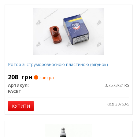
Ротор зі струморозносною пластиною (бігунок)
208
грн
завтра
Артикул:
3.7573/21RS
FACET
Код: 30763-5
КУПИТИ