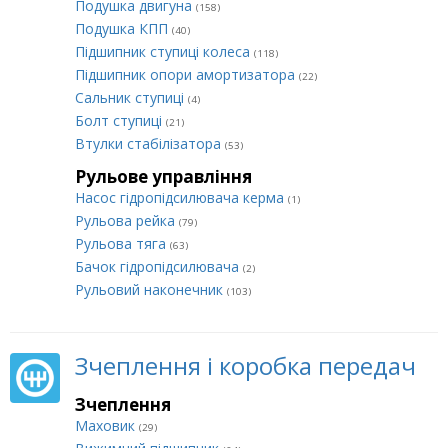
Подушка двигуна
(158)
Подушка КПП
(40)
Підшипник ступиці колеса
(118)
Підшипник опори амортизатора
(22)
Сальник ступиці
(4)
Болт ступиці
(21)
Втулки стабілізатора
(53)
Рульове управління
Насос гідропідсилювача керма
(1)
Рульова рейка
(79)
Рульова тяга
(63)
Бачок гідропідсилювача
(2)
Рульовий наконечник
(103)
Зчеплення і коробка передач
Зчеплення
Маховик
(29)