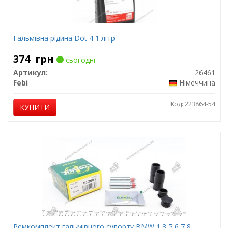
Гальмівна рідина Dot 4 1 літр
374
грн
сьогодні
Артикул:
26461
Febi
Німеччина
Код: 223864-54
КУПИТИ
Ремкомплект гальмівного супорту BMW 1,3,5,6,7,8