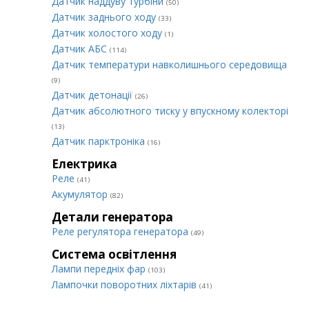
Датчик наддуву турбіни
(50)
Датчик заднього ходу
(33)
Датчик холостого ходу
(1)
Датчик АБС
(114)
Датчик температури навколишнього середовища
(9)
Датчик детонації
(26)
Датчик абсолютного тиску у впускному колекторі
(13)
Датчик парктроніка
(16)
Електрика
Реле
(41)
Акумулятор
(82)
Детали генератора
Реле регулятора генератора
(49)
Система освітлення
Лампи передніх фар
(103)
Лампочки поворотних ліхтарів
(41)