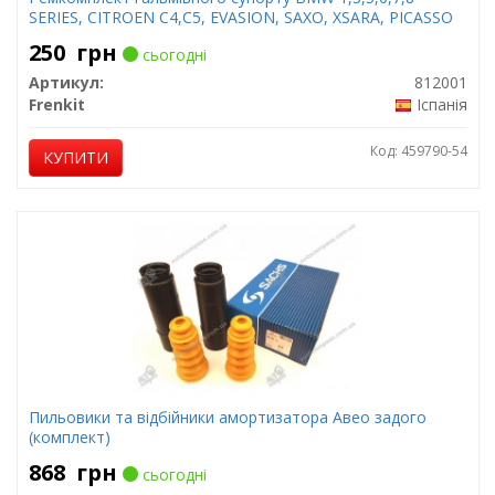
SERIES, CITROEN C4,C5, EVASION, SAXO, XSARA, PICASSO
250
грн
сьогодні
Артикул:
812001
Frenkit
Іспанія
Код: 459790-54
КУПИТИ
Пильовики та відбійники амортизатора Авео задого
(комплект)
868
грн
сьогодні