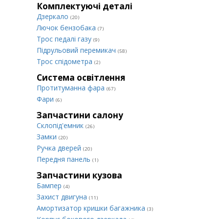
Комплектуючі деталі
Дзеркало
(20)
Лючок бензобака
(7)
Трос педалі газу
(9)
Підрульовий перемикач
(58)
Трос спідометра
(2)
Система освітлення
Протитуманна фара
(67)
Фари
(6)
Запчастини салону
Склопід'емник
(26)
Замки
(20)
Ручка дверей
(20)
Передня панель
(1)
Запчастини кузова
Бампер
(4)
Захист двигуна
(11)
Амортизатор кришки багажника
(3)