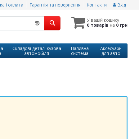
ка і оплата
Гарантія та повернення
Контакти
Вхід
У вашій кошику
0 товарів
на
0 грн
на
Складові деталі кузова
Паливна
Аксесуари
а
автомобіля
система
для авто