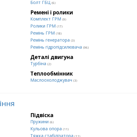
Болт ГБЦ
(6)
Ремені і ролики
Комплект ГРМ
(9)
Ролики ГРМ
(17)
Ремінь ГРМ
(18)
Ремінь генератора
(3)
Ремінь гідропідсилювача
(96)
Деталі двигуна
Турбіна
(2)
Теплообмінник
Маслоохолоджувач
(3)
ління
Підвіска
Пружини
(6)
Кульова опора
(11)
Тяжка стабілізатора
(11)