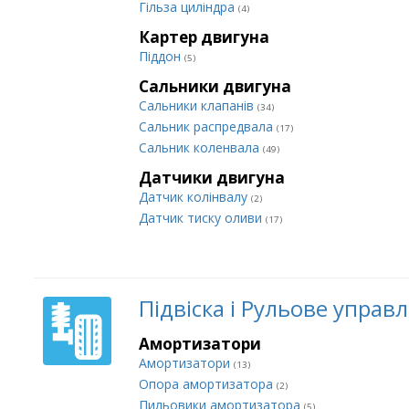
Гільза циліндра
(4)
Картер двигуна
Піддон
(5)
Сальники двигуна
Сальники клапанів
(34)
Сальник распредвала
(17)
Сальник коленвала
(49)
Датчики двигуна
Датчик колінвалу
(2)
Датчик тиску оливи
(17)
Підвіска і Рульове управ
Амортизатори
Амортизатори
(13)
Опора амортизатора
(2)
Пильовики амортизатора
(5)