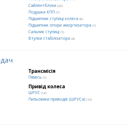
Сайлентблоки
(22)
Подушка КПП
(7)
Підшипник ступиці колеса
(6)
Підшипник опори амортизатора
(1)
Сальник ступиці
(1)
Втулки стабілізатора
(4)
едач
Трансмісія
Піввісь
(1)
Привід колеса
ШРУС
(12)
Пильовики приводів (ШРУСа)
(12)