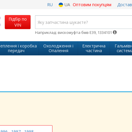
RU
UA
Оптовим покупцям
Достав
Підбір по
VIN
Наприклад: вискомуфта бмв Е39, 1334101
еплення і коробка
Охолодження і
Електрична
Гальмів
передач
Опалення
частина
систем
1996
1997
1998