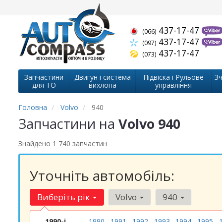
437-17-47
(066)
437-17-47
(097)
437-17-47
(073)
Запчастини
Двигун і система
Підвіска і Рульове
Зч
для ТО
вихлопа
управління
Головна
Volvo
940
Запчастини на
Volvo 940
Знайдено 1 740 запчастин
Уточніть автомобіль:
Виберіть рік
Volvo
940
1990-і
1990
1991
1992
1993
1994
1995