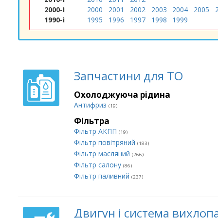
2000-і
2000
2001
2002
2003
2004
2005
1990-і
1995
1996
1997
1998
1999
Запчастини для ТО
Охолоджуюча рідина
Антифриз
(19)
Фільтра
Фільтр АКПП
(19)
Фільтр повітряний
(183)
Фільтр масляний
(266)
Фільтр салону
(86)
Фільтр паливний
(237)
Двигун і система вихлоп