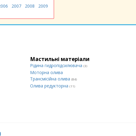
2006
2007
2008
2009
Мастильні матеріали
Рідина гидропідсилювача
(3)
Моторна олива
Трансмісійна олива
(84)
Олива редукторна
(11)
а