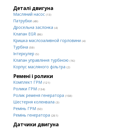
Деталі двигуна
Масляний насос
(13)
Патрубки
(49)
Дросельна заслонка
(4)
Клапан EGR
(86)
Кришка маслозаливной горловини
(4)
Турбіна
(59)
Інтеркулер
(5)
Клапан управління турбіною
(16)
Корпус масляного фільтра
(2)
Ремені і ролики
Комплект ГРМ
(121)
Ролики ГРМ
(134)
Ролик ременя генератора
(158)
Шестерня коленвала
(3)
Ремінь ГРМ
(50)
Ремінь генератора
(261)
Датчики двигуна