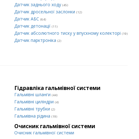
Датчик заднього ходу
(45)
Датчик дросельної заслонки
(12)
Датчик АБС
(64)
Датчик детонації
(11)
Датчик абсолютного тиску у впускному колекторі
(19)
Датчик парктроніка
(2)
Гідравліка гальмівної системи
Гальмівні шланги
(44)
Гальмівні циліндри
(4)
Гальмівні трубки
(2)
Гальмівна рідина
(19)
Очисник гальмівної системи
Очисник гальмівної системи