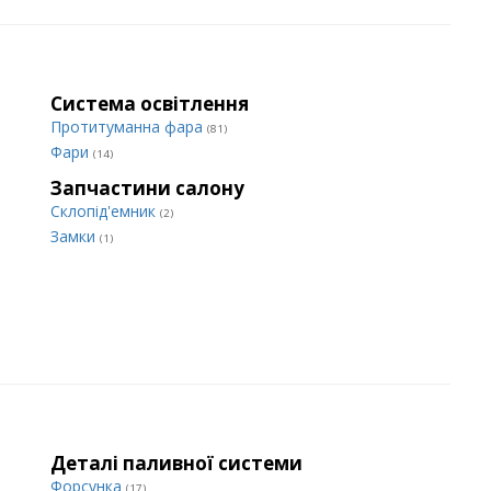
Система освітлення
Протитуманна фара
(81)
Фари
(14)
Запчастини салону
Склопід'емник
(2)
Замки
(1)
Деталі паливної системи
Форсунка
(17)