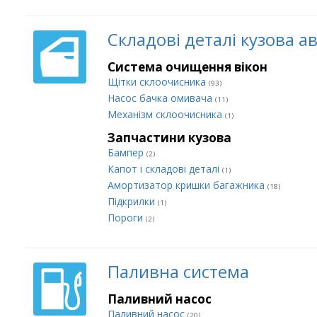
Складові деталі кузова а
Система очищення вікон
Щітки склоочисника
(93)
Насос бачка омивача
(11)
Механізм склоочисника
(1)
Запчастини кузова
Бампер
(2)
Капот і складові деталі
(1)
Амортизатор кришки багажника
(18)
Підкрилки
(1)
Пороги
(2)
Паливна система
Паливний насос
Паливний насос
(20)