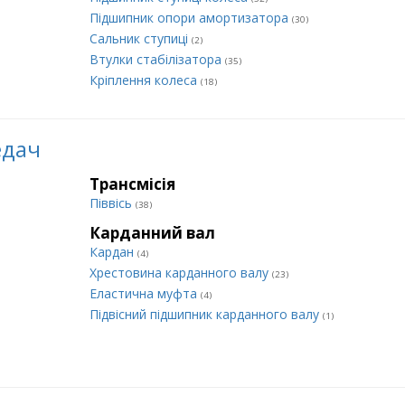
Підшипник опори амортизатора
(30)
Сальник ступиці
(2)
Втулки стабілізатора
(35)
Кріплення колеса
(18)
едач
Трансмісія
Піввісь
(38)
Карданний вал
Кардан
(4)
Хрестовина карданного валу
(23)
Еластична муфта
(4)
Підвісний підшипник карданного валу
(1)