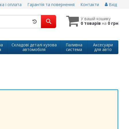
ка і оплата
Гарантія та повернення
Контакти
Вхід
У вашій кошику
0 товарів
на
0 грн
на
Складові деталі кузова
Паливна
Аксесуари
а
автомобіля
система
для авто