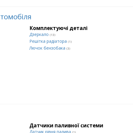
втомобіля
Комплектуючі деталі
Дзеркало
(13)
Решітка радіатора
(1)
Лючок бензобака
(3)
Датчики паливної системи
Датчик рівня палива
(1)