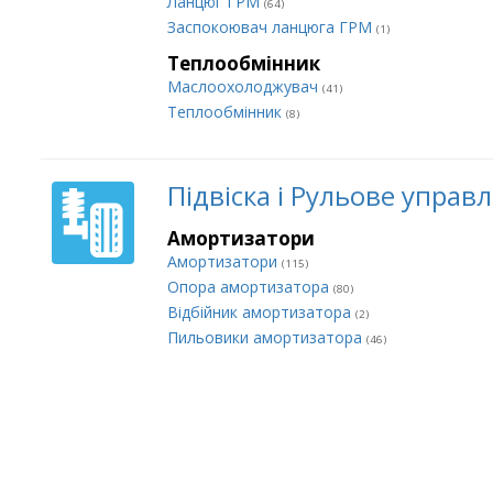
Ланцюг ГРМ
(64)
Заспокоювач ланцюга ГРМ
(1)
Теплообмінник
Маслоохолоджувач
(41)
Теплообмінник
(8)
Підвіска і Рульове управ
Амортизатори
Амортизатори
(115)
Опора амортизатора
(80)
Відбійник амортизатора
(2)
Пильовики амортизатора
(46)