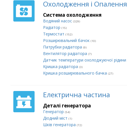
Охолодження і Опалення
Система охолодження
Водяний насос
(329)
Радіатор
(15)
Термостат
(152)
Розширювальний бачок
(10)
Патрубки радіатора
(9)
Вентилятор радіатора
(7)
Датчик температури охолоджуючої рідин
Кришка радіатора
(3)
Кришка розширювального бачка
(27)
Електрична частина
Деталі генератора
Генератор
(54)
Діодний міст
(1)
Шків генератора
(72)