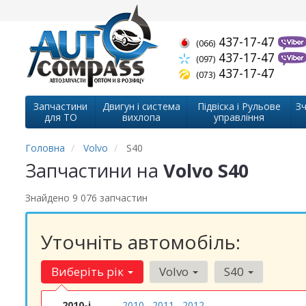
437-17-47
(066)
437-17-47
(097)
437-17-47
(073)
Запчастини
Двигун і система
Підвіска і Рульове
Зч
для ТО
вихлопа
управління
Головна
Volvo
S40
Запчастини на
Volvo S40
Знайдено 9 076 запчастин
Уточніть автомобіль:
Виберіть рік
Volvo
S40
2010-і
2010
2011
2012