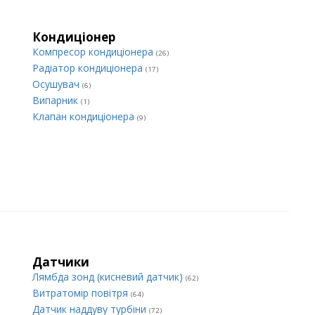
Кондиціонер
Компресор кондиціонера
(26)
Радіатор кондиціонера
(17)
Осушувач
(6)
Випарник
(1)
Клапан кондиціонера
(9)
Датчики
Лямбда зонд (кисневий датчик)
(62)
Витратомір повітря
(64)
Датчик наддуву турбіни
(72)