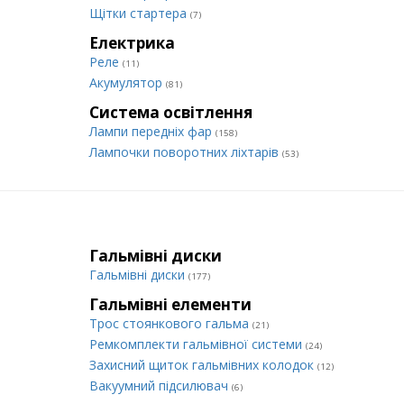
Щітки стартера
(7)
Електрика
Реле
(11)
Акумулятор
(81)
Система освітлення
Лампи передніх фар
(158)
Лампочки поворотних ліхтарів
(53)
Гальмівні диски
Гальмівні диски
(177)
Гальмівні елементи
Трос стоянкового гальма
(21)
Ремкомплекти гальмівної системи
(24)
Захисний щиток гальмівних колодок
(12)
Вакуумний підсилювач
(6)