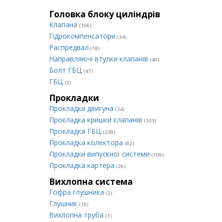
Головка блоку циліндрів
Клапана
(106)
Гідрокомпенсатори
(34)
Распредвал
(18)
Направляючі втулки клапанів
(40)
Болт ГБЦ
(47)
ГБЦ
(2)
Прокладки
Прокладки двигуна
(34)
Прокладка кришки клапанів
(103)
Прокладка ГБЦ
(236)
Прокладка колектора
(82)
Прокладки випускної системи
(109)
Прокладка картера
(26)
Вихлопна система
Гофра глушника
(2)
Глушник
(10)
Вихлопна труба
(1)