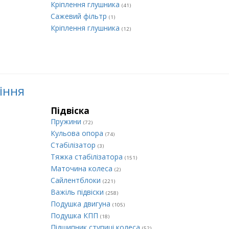
Кріплення глушника
(41)
Сажевий фільтр
(1)
Кріплення глушника
(12)
ління
Підвіска
Пружини
(72)
Кульова опора
(74)
Стабілізатор
(3)
Тяжка стабілізатора
(151)
Маточина колеса
(2)
Сайлентблоки
(221)
Важіль підвіски
(258)
Подушка двигуна
(105)
Подушка КПП
(18)
Підшипник ступиці колеса
(52)