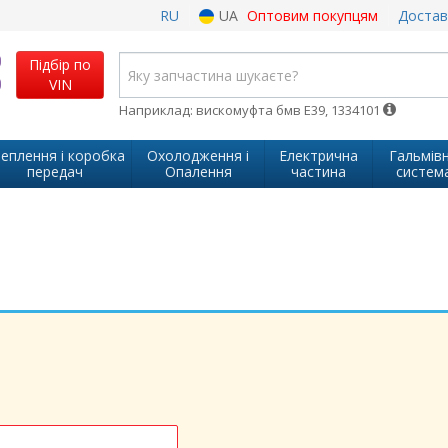
RU
UA
Оптовим покупцям
Достав
Підбір по
VIN
Наприклад: вискомуфта бмв Е39, 1334101
еплення і коробка
Охолодження і
Електрична
Гальмів
передач
Опалення
частина
систем