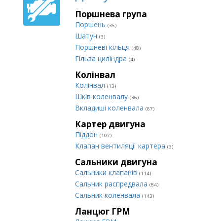
Поршнева група
Поршень
(35)
Шатун
(3)
Поршневі кільця
(48)
Гільза циліндра
(4)
Колінвал
Колінвал
(13)
Шків коленвалу
(36)
Вкладиші коленвала
(67)
Картер двигуна
Піддон
(107)
Клапан вентиляції картера
(3)
Сальники двигуна
Сальники клапанів
(114)
Сальник распредвала
(84)
Сальник коленвала
(143)
Ланцюг ГРМ