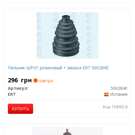
Пильник ШРУС резиновый + змазка ERT 500284E
296
грн
завтра
Артикул:
500284E
ERT
Испания
Код: 734002-8
КУПИТЬ