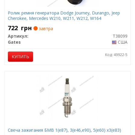
Ролик ремня генератора Dodge Journey, Durango, Jeep
Cherokee, Mercedes W210, W211, W212, W164
722
грн
завтра
Артикул:
T38099
Gates
США
Код: 49922-5
КУПИТЬ
Свеча зажигания БМВ 1(е87), 3(е46,е90), 5(е60) х3(е83)