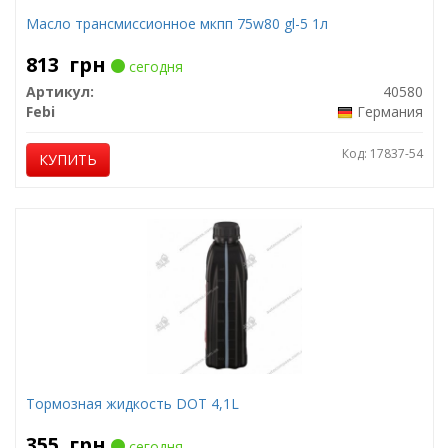
Масло трансмиссионное мкпп 75w80 gl-5 1л
813
грн
сегодня
Артикул:
40580
Febi
Германия
Код: 17837-54
КУПИТЬ
Тормозная жидкость DOT 4,1L
355
грн
сегодня