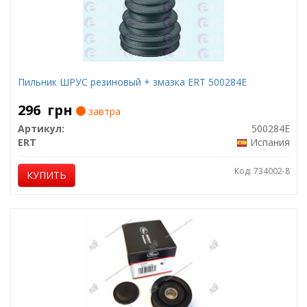
Пильник ШРУС резиновый + змазка ERT 500284E
296
грн
завтра
Артикул:
500284E
ERT
Испания
Код: 734002-8
КУПИТЬ