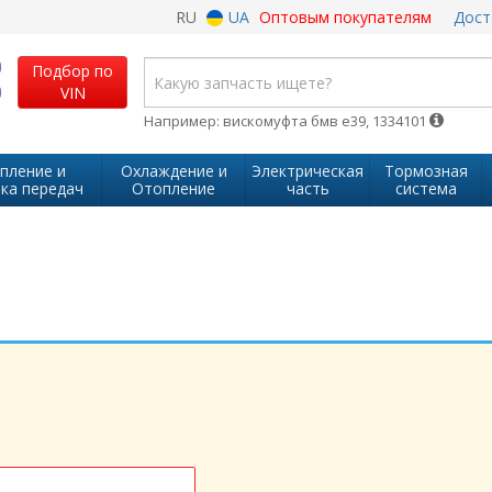
RU
UA
Оптовым покупателям
Дост
Подбор по
VIN
Например: вискомуфта бмв е39, 1334101
пление и
Охлаждение и
Электрическая
Тормозная
ка передач
Отопление
часть
система