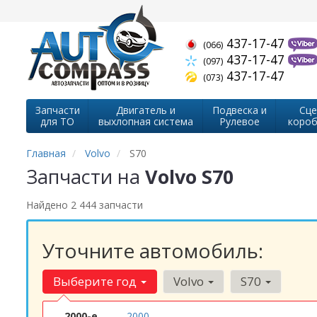
437-17-47
(066)
437-17-47
(097)
437-17-47
(073)
Запчасти
Двигатель и
Подвеска и
Сце
для ТО
выхлопная система
Рулевое
короб
Главная
Volvo
S70
Запчасти на
Volvo S70
Найдено 2 444 запчасти
Уточните автомобиль:
Выберите год
Volvo
S70
2000-е
2000