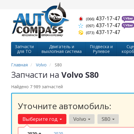
437-17-47
(066)
437-17-47
(097)
437-17-47
(073)
Запчасти
Двигатель и
Подвеска и
Сце
для ТО
выхлопная система
Рулевое
короб
Главная
Volvo
S80
Запчасти на
Volvo S80
Найдено 7 989 запчастей
Уточните автомобиль:
Выберите год
Volvo
S80
2020-е
2020