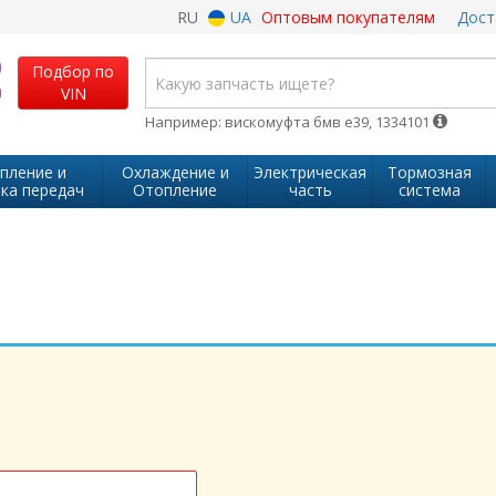
RU
UA
Оптовым покупателям
Дост
Подбор по
VIN
Например: вискомуфта бмв е39, 1334101
пление и
Охлаждение и
Электрическая
Тормозная
ка передач
Отопление
часть
система