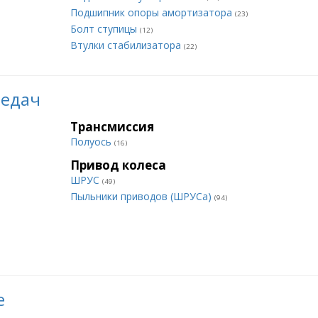
Подшипник опоры амортизатора
(23)
Болт ступицы
(12)
Втулки стабилизатора
(22)
редач
Трансмиссия
Полуось
(16)
Привод колеса
ШРУС
(49)
Пыльники приводов (ШРУСа)
(94)
е