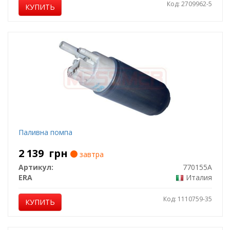
Код: 2709962-5
КУПИТЬ
Паливна помпа
2 139
грн
завтра
Артикул:
770155A
ERA
Италия
Код: 1110759-35
КУПИТЬ