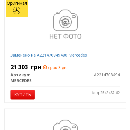
Оригинал
Заменено на A221470849480 Mercedes
21 303
грн
срок 3 дн.
Артикул:
A2214708494
MERCEDES
Код: 2543487-62
КУПИТЬ